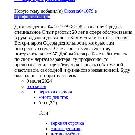
Новую тему добавил(а)
Оксана041079
в
Профориентация
Дата рождения: 04.10.1979 Ж Образование: Средне-
специальное Опыт работы: 20 лет в сфере обслуживания
в руководящей должности Кем мечтали стать в детстве:
Ветеринаром Сферы деятельности, которые вам
интересны сейчас: Сейчас я в замешательстве,
потерялась на все 💯. Добрый вечер. Хотела бы узнать
по своим чертам характера, ту профессию, то
предназначение, где я буду чувствовать себя нужной,
счастливой, свободной и финансово независимой. Буду
благодарна за обратную связь.
9 июля 2024
5 ответов
верхняя строчка
много девяток
(и ещё 5)
Теги:
верхняя строчка
много девяток
нет восьмёрки