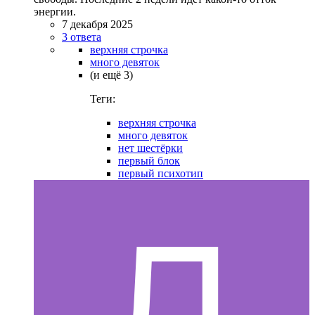
энергии.
7 декабря 2025
3 ответа
верхняя строчка
много девяток
(и ещё 3)
Теги:
верхняя строчка
много девяток
нет шестёрки
первый блок
первый психотип