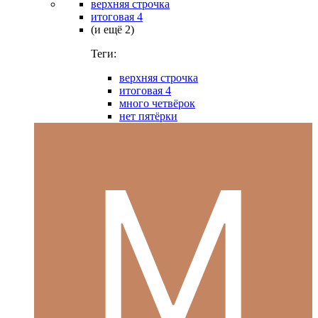
верхняя строчка
итоговая 4
(и ещё 2)
Теги:
верхняя строчка
итоговая 4
много четвёрок
нет пятёрки