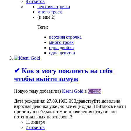
8 ответов
верхняя строчка
много троек
(и ещё 2)
Теги:
верхняя строчка
много троек
одна двойка
одна девятка
✔ Как я могу повлиять на себя
чтобы выйти замуж
Новую тему добавил(а)
Kseni Gold
в
О себе
Дата рождения: 27.09.1993 Ж Здравствуйте,довольна
взрослая девочка уже ,но все еще одна .ПЫтаюсь найти
причину в себе,может мои проявления отпугивают
потенциальных партнеров..?
11 января
7 ответов