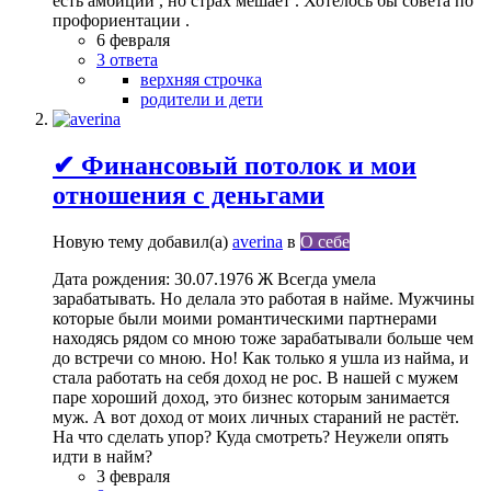
есть амбиции , но страх мешает . Хотелось бы совета по
профориентации .
6 февраля
3 ответа
верхняя строчка
родители и дети
✔ Финансовый потолок и мои
отношения с деньгами
Новую тему добавил(а)
averina
в
О себе
Дата рождения: 30.07.1976 Ж Всегда умела
зарабатывать. Но делала это работая в найме. Мужчины
которые были моими романтическими партнерами
находясь рядом со мною тоже зарабатывали больше чем
до встречи со мною. Но! Как только я ушла из найма, и
стала работать на себя доход не рос. В нашей с мужем
паре хороший доход, это бизнес которым занимается
муж. А вот доход от моих личных стараний не растёт.
На что сделать упор? Куда смотреть? Неужели опять
идти в найм?
3 февраля