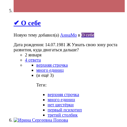
✔ О себе
Новую тему добавил(а)
АннаМо
в
О себе
Дата рождения: 14.07.1981 Ж Узнать свою зону роста
развития, куда двигаться дальше?
2 января
4 ответа
верхняя строчка
много единиц
(и ещё 3)
Теги:
верхняя строчка
много единиц
нет шестёрки
первый психотип
третий столбик