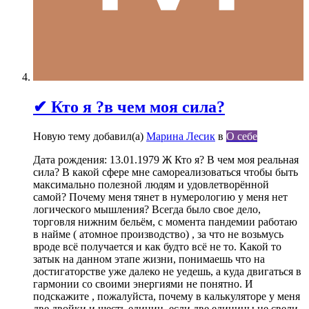
✔ Кто я ?в чем моя сила?
Новую тему добавил(а)
Марина Лесик
в
О себе
Дата рождения: 13.01.1979 Ж Кто я? В чем моя реальная
сила? В какой сфере мне самореализоваться чтобы быть
максимально полезной людям и удовлетворённой
самой? Почему меня тянет в нумерологию у меня нет
логического мышления? Всегда было свое дело,
торговля нижним бельём, с момента пандемии работаю
в найме ( атомное производство) , за что не возьмусь
вроде всё получается и как будто всё не то. Какой то
затык на данном этапе жизни, понимаешь что на
достигаторстве уже далеко не уедешь, а куда двигаться в
гармонии со своими энергиями не понятно. И
подскажите , пожалуйста, почему в калькуляторе у меня
две двойки и шесть единиц, если две единицы не свели