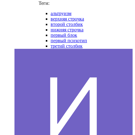
Теги:
альтруизм
верхняя строчка
второй столбик
нижняя строчка
первый блок
первый психотип
третий столбик