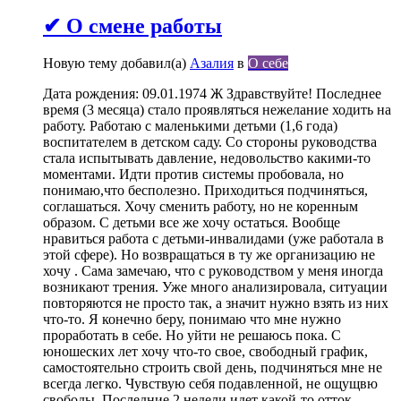
✔ О смене работы
Новую тему добавил(а)
Азалия
в
О себе
Дата рождения: 09.01.1974 Ж Здравствуйте! Последнее
время (3 месяца) стало проявляться нежелание ходить на
работу. Работаю с маленькими детьми (1,6 года)
воспитателем в детском саду. Со стороны руководства
стала испытывать давление, недовольство какими-то
моментами. Идти против системы пробовала, но
понимаю,что бесполезно. Приходиться подчиняться,
соглашаться. Хочу сменить работу, но не коренным
образом. С детьми все же хочу остаться. Вообще
нравиться работа с детьми-инвалидами (уже работала в
этой сфере). Но возвращаться в ту же организацию не
хочу . Сама замечаю, что с руководством у меня иногда
возникают трения. Уже много анализировала, ситуации
повторяются не просто так, а значит нужно взять из них
что-то. Я конечно беру, понимаю что мне нужно
проработать в себе. Но уйти не решаюсь пока. С
юношеских лет хочу что-то свое, свободный график,
самостоятельно строить свой день, подчиняться мне не
всегда легко. Чувствую себя подавленной, не ощущвю
свободы. Последние 2 недели идет какой-то отток