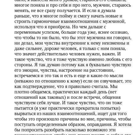
многое поняла и про себя и про него, мужчин, стараюсь
менять, не все сразу получается. И если я думала
раньше, что я многое пойму и смогу начать новые и
строить гармоничные взаимоотношения с мужчиной,
используя что я приобрела. Но чем дальше с
переменным успехом, больше года уже, яснее осознаю,
что чтобы то ни было, что бы этот мужчина ни говорил,
ни делал, мои чувства внутренние к нему неизменны и
даже сильнее, дороже человек, я только с ним поняла,
что значит действительно человек нужен, важен. И
такое чувство, что я тоже чувствую именно любовь с его
стороны. Я так думаю потому как я буквально чувствую
его эмоции, чувства, настроение на расстоянии,
встречаемся и это так и есть и еще и какие-то мысли
(неважно по отношению к кому) если он озвучивает, это
как подтверждение, что я правильно считала. Мы
плотно общаемся, практически каждый день (нет
отношений как таковых) и после встречи, общения
чувствуем себя лучше. И такое чувство, что он тоже
пытается (я уже практически прекратила попытки)
вырваться из наших взаимоотношений, ищет для того
чтобы это произошло причины во мне, причины, чтобы
поступать определенным образом, оправдания. Я хотела
бы попросить разобрать насколько возможно эти