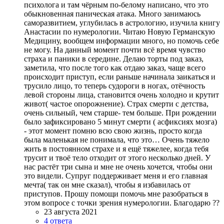
психолога и там чёрным по-белому написано, что это
обыкновенная паническая атака. Много занимаюсь
саморазвитием, углубилась в астрологию, изучила книгу
Анастасии по нумерологии. Читаю Новую Германскую
Медицину, вообщем информации много, но помочь себе
не могу. На данный момент почти всё время чувство
страха и паники в середине. Делаю торты под заказ,
заметила, что после того как отдаю заказ, чаще всего
происходит приступ, если раньше начинала заикаться и
трусило лицо, то теперь судороги в ногах, отёчность
левой стороны лица, становится очень холодно и крутит
живот( частое опорожнение). Страх смерти с детства,
очень сильный, чем старше- тем больше. При рождении
было зафиксировано 5 минут смерти ( асфиксиях мозга)
- этот момент помню всю свою жизнь, просто когда
была маленькая не понимала, что это… Очень тяжело
жить в постоянном страхе и я ещё тяжелее, когда тебя
трусит и твоё тело отходит от этого несколько дней. У
нас растёт три сына и мне не очень хочется, чтобы они
это видели. Супруг поддерживает меня и его главная
мечта( так он мне сказал), чтобы я избавилась от
приступов. Прошу помощи помочь мне разобраться в
этом вопросе с точки зрения нумерологии. Благодарю ??
23 августа 2021
4 ответа