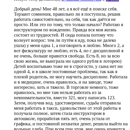
Добрый день! Мне 48 лет, а я всё ещё в поиске себя.
Терзают сомнения, правильно ли я поступила, решив
работать самостоятельно, на себя, так как даётся не
просто. Или это по тому, что только начало? Работаю я
инструктором по вождению. Правда вся моя жизнь
состоит из трудностей. И сюда попала потому что
волнует вопрос: тем ли путём я иду, пока не далеко
ушла) у меня одна 1, а поговорить я люблю. Много 2, а
вот физкультуру не люблю, есть 4, но с дисциплиной я
не очень, больше нравится свобода. Есть 8, но за всю
свою жизнь, не выиграла ни одного рубля в лоторею)
Детей воспитываю тоже не в строгости, у сына нет ни
одной 4, и в школе постоянные проблемы, так как я
плохой родитель, не могу научить дисциплине. Работала
и в медицине, очень нравилось, и на заводе, тоже
интересно, хоть и тяжело. В торговле немного, тоже
нравилось, но мне там нельзя работать из за
невнимательности, вместо 321, могу написать 123.
Затем, получив вод. удостоверение, судьба отправила
меня работать в такси, удовольствие от этой работы я
получала полное, затем стала инструктором в
автошколе, проработав пять лет, очень устала от
графика, и постоянной нехватки денег, решила выйти на
вольные хлеба. При всем при этом, мне очень нравится