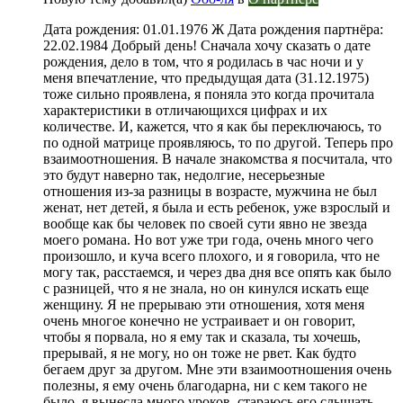
Дата рождения: 01.01.1976 Ж Дата рождения партнёра:
22.02.1984 Добрый день! Сначала хочу сказать о дате
рождения, дело в том, что я родилась в час ночи и у
меня впечатление, что предыдущая дата (31.12.1975)
тоже сильно проявлена, я поняла это когда прочитала
характеристики в отличающихся цифрах и их
количестве. И, кажется, что я как бы переключаюсь, то
по одной матрице проявляюсь, то по другой. Теперь про
взаимоотношения. В начале знакомства я посчитала, что
это будут наверно так, недолгие, несерьезные
отношения из-за разницы в возрасте, мужчина не был
женат, нет детей, я была и есть ребенок, уже взрослый и
вообще как бы человек по своей сути явно не звезда
моего романа. Но вот уже три года, очень много чего
произошло, и куча всего плохого, и я говорила, что не
могу так, расстаемся, и через два дня все опять как было
с разницей, что я не знала, но он кинулся искать еще
женщину. Я не прерываю эти отношения, хотя меня
очень многое конечно не устраивает и он говорит,
чтобы я порвала, но я ему так и сказала, ты хочешь,
прерывай, я не могу, но он тоже не рвет. Как будто
бегаем друг за другом. Мне эти взаимоотношения очень
полезны, я ему очень благодарна, ни с кем такого не
было, я вынесла много уроков, стараюсь его слышать,