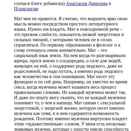
статья в блоге добавил(а)
Анастасия Данилова
в
Психология
Мат мне не нравится. Я считаю, что выразить ярко свою
мысль можно посредством простого литературного
языка. Нужно им владеть. Мат в повседневной речи –
это признак слабости, показатель низкой энергетики и
сильных эмоций, с которыми человек не в силах
справляться. По первому образованию я филолог и к
слову отношусь очень внимательно. Мат – это
сакральный язык земли. На нем когда-то разговаривали
жрецы, прося землю о плодородии, о силе для людей,
живущих на ней, о поддержке рода людского, даже не
родословной, не надо путать, а именно рода людского
как человечества в том понимании. Мат несет эту
функцию и по сей день. Например, он уместен во время
секса, когда мужчина может называть весь процесс
правильными словами. Не каждый мужчина может так.
И даже по опыту могу сказать, что не каждый мужчина
понимает то, о чем я напишу. Мат связан с сексуальной
энергетикой, с энергией жизни, которую несет именно
мужчина как семя, и в нем содержится возможность
рождения. Поэтому именно мужчина виртуозно владеет
этим «художественным» словом. У меня есть несколько
знакомых мужчин, которые с юности имели способность