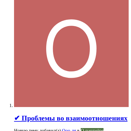
✔ Проблемы во взаимоотношениях
Новую тему добавил(а)
Ооо-ля
в
О партнёре