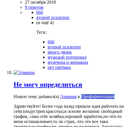
27 октября 2018
9 ответов
666
второй психотип
(и ещё 4)
Теги:
666
второй психотип
много двоек
мужской потенциал
мужчина и женщина
нет пятёрки
Не могу определиться
Новую тему добавил(а)
Эльвира
в
Профориентация
Здравствуйте! Более года назад пришла идея работать на
себя (индустрия красоты),в основе желания: свободный
график, сама себе хозяйка,хороший заработок,но что-то
меня останавливает,то ли страх, что это все таки
творческая профессия, ничего не получится. Запуталась