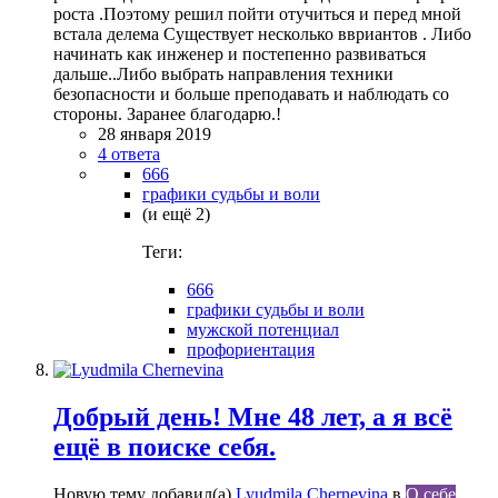
роста .Поэтому решил пойти отучиться и перед мной
встала делема Существует несколько ввриантов . Либо
начинать как инженер и постепенно развиваться
дальше..Либо выбрать направления техники
безопасности и больше преподавать и наблюдать со
стороны. Заранее благодарю.!
28 января 2019
4 ответа
666
графики судьбы и воли
(и ещё 2)
Теги:
666
графики судьбы и воли
мужской потенциал
профориентация
Добрый день! Мне 48 лет, а я всё
ещё в поиске себя.
Новую тему добавил(а)
Lyudmila Chernevina
в
О себе