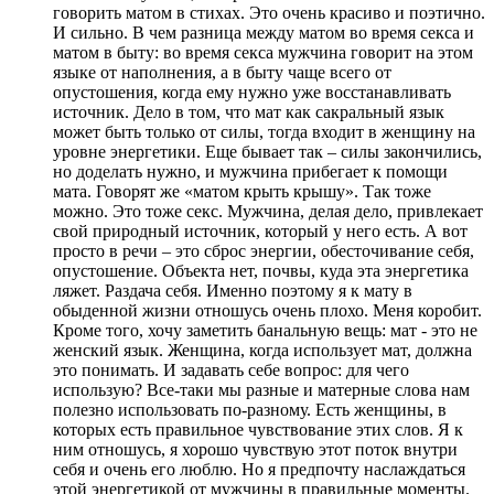
говорить матом в стихах. Это очень красиво и поэтично.
И сильно. В чем разница между матом во время секса и
матом в быту: во время секса мужчина говорит на этом
языке от наполнения, а в быту чаще всего от
опустошения, когда ему нужно уже восстанавливать
источник. Дело в том, что мат как сакральный язык
может быть только от силы, тогда входит в женщину на
уровне энергетики. Еще бывает так – силы закончились,
но доделать нужно, и мужчина прибегает к помощи
мата. Говорят же «матом крыть крышу». Так тоже
можно. Это тоже секс. Мужчина, делая дело, привлекает
свой природный источник, который у него есть. А вот
просто в речи – это сброс энергии, обесточивание себя,
опустошение. Объекта нет, почвы, куда эта энергетика
ляжет. Раздача себя. Именно поэтому я к мату в
обыденной жизни отношусь очень плохо. Меня коробит.
Кроме того, хочу заметить банальную вещь: мат - это не
женский язык. Женщина, когда использует мат, должна
это понимать. И задавать себе вопрос: для чего
использую? Все-таки мы разные и матерные слова нам
полезно использовать по-разному. Есть женщины, в
которых есть правильное чувствование этих слов. Я к
ним отношусь, я хорошо чувствую этот поток внутри
себя и очень его люблю. Но я предпочту наслаждаться
этой энергетикой от мужчины в правильные моменты.