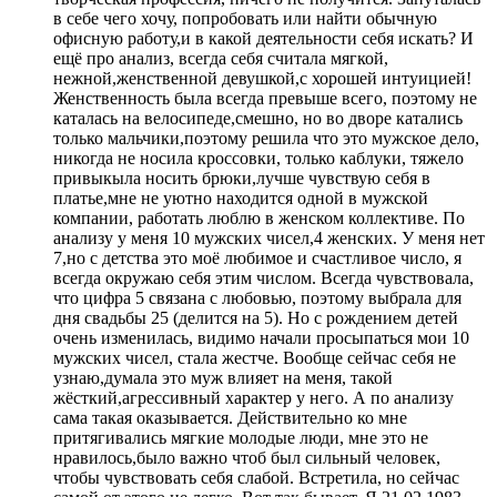
в себе чего хочу, попробовать или найти обычную
офисную работу,и в какой деятельности себя искать? И
ещё про анализ, всегда себя считала мягкой,
нежной,женственной девушкой,с хорошей интуицией!
Женственность была всегда превыше всего, поэтому не
каталась на велосипеде,смешно, но во дворе катались
только мальчики,поэтому решила что это мужское дело,
никогда не носила кроссовки, только каблуки, тяжело
привыкыла носить брюки,лучше чувствую себя в
платье,мне не уютно находится одной в мужской
компании, работать люблю в женском коллективе. По
анализу у меня 10 мужских чисел,4 женских. У меня нет
7,но с детства это моё любимое и счастливое число, я
всегда окружаю себя этим числом. Всегда чувствовала,
что цифра 5 связана с любовью, поэтому выбрала для
дня свадьбы 25 (делится на 5). Но с рождением детей
очень изменилась, видимо начали просыпаться мои 10
мужских чисел, стала жестче. Вообще сейчас себя не
узнаю,думала это муж влияет на меня, такой
жёсткий,агрессивный характер у него. А по анализу
сама такая оказывается. Действительно ко мне
притягивались мягкие молодые люди, мне это не
нравилось,было важно чтоб был сильный человек,
чтобы чувствовать себя слабой. Встретила, но сейчас