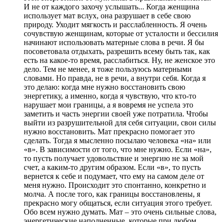
И не от каждого захочу услышать... Когда женщина
использует мат вслух, она разрушает в себе свою
природу. Уходит мягкость и расслабленность. Я очень
сочувствую женщинам, которые от усталости и бессилия
начинают использовать матерные слова в речи. Я бы
посоветовала отдыхать, разрешить всему быть так, как
есть на какое-то время, расслабиться. Ну, не женское это
дело. Тем не менее, я тоже пользуюсь матерными
словами. Но правда, не в речи, а внутри себя. Когда я
это делаю: когда мне нужно восстановить свою
энергетику, а именно, когда я чувствую, что кто-то
нарушает мои границы, а я вовремя не успела это
заметить и часть энергии своей уже потратила. Чтобы
выйти из разрушительной для себя ситуации, свои силы
нужно восстановить. Мат прекрасно помогает это
сделать. Тогда я мысленно посылаю человека «на» или
«в». В зависимости от того, что мне нужно. Если «на»,
то пусть получает удовольствие и энергию не за мой
счет, а каким-то другим образом. Если «в», то пусть
вернется к себе и подумает, что ему на самом деле от
меня нужно. Происходит это спонтанно, конкретно и
молча. А после того, как границы восстановлены, я
прекрасно могу общаться, если ситуация этого требует.
Обо всем нужно думать. Мат – это очень сильные слова,
энергетические наполненные, которые при любом