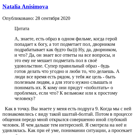
Natalia Anisimova
Опубликовано:
28 сентября 2020
Цитата
А, знаете, есть образ в одном фильме, когда герой
попадает к богу, а тот подметает пол, дворником
подрабатывает как будто бы))) Ну, да, дворником,
и что? Да, он знает все ответы на все вопросы, и
это ему не мешает подметать пол в своё
удовольствие. Супер правильный образ - будь
готов делать что угодно и люби то, что делаешь. А
люди все время есть рядом, у тебя же цель - быть
полезным людям, а для этого нужно слышать и
понимать их. К кому они придут «поболтать» о
проблемах, если что? К вельможе или к простому
человеку?
Как в точку. Вы знаете у меня есть подруга 9. Когда мы с ней
познакомились с виду такой шалтай-болтай. Потом в процессе
общения передо мной открылся совершенно иной глубокий
человек. И чем дальше тем интересней. Я смотрела на неё и
удивлялась. Как при её уме, понимании ситуации, а просекает