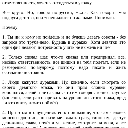
ответственность, хочется отсидеться в уголку.
Всё круто! Но, говоря по-русски, ж...па. Как говорит моя
подруга детства, она «специалист по ж...пам». Понимаю.
Почему:
1. Ты ни к кому не пойдёшь и не будешь давать советы - без
запроса это труба-дело. Будешь в дураках. Хотя девятки это
один фиг делают, потребность учить не выжечь ни чем
2. Только сделал шаг, что-то сказал или предпринял, все,
несёшь ответственность, все шишки на тебя полетят, если не
разберёшься по-мудрому, поэтому надо пахать и жить
осознанно постоянно
3. Люди кажутся дураками. Ну, конечно, если смотреть со
своего девятого этажа, то они прям словно муравьи
копошатся, а ещё и не слышат, что им говорят, точно - глупые
(конечно, если разговаривать на уровне девятого этажа, вряд
ли кто внизу что-то поймёт)
4. При этом в ощущениях есть понимание, что сам человек
многого достоин, но начинает ждать сразу, типо: ну, где тут
деньжищи, слава, почёт и уважение, смотрите на меня, я все
делаю правильно! А ничего нет, да ещё и забирают последнее.