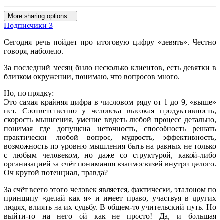
More sharing options...
Подписчики
3
Сегодня речь пойдет про итоговую цифру «девять». Честно
говоря, наболело.
За последний месяц было несколько клиентов, есть девятки в
близком окружении, понимаю, что вопросов много.
Но, по прядку:
Это самая крайняя цифра в числовом ряду от 1 до 9, «выше»
нет. Соответственно у человека высокая продуктивность,
скорость мышления, умение видеть любой процесс детально,
понимая где допущена неточность, способность решать
практически любой вопрос, мудрость, эффективность,
возможность по уровню мышления быть на равных не только
с любым человеком, но даже со структурой, какой-либо
организацией за счёт понимания взаимосвязей внутри целого.
Оч крутой потенциал, правда?
За счёт всего этого человек является, фактически, эталоном по
принципу «делай как я» и имеет право, участвуя в других
людях, влиять на их судьбу. В общем-то учительский путь. Но
выйти-то на него ой как не просто! Да, и большая