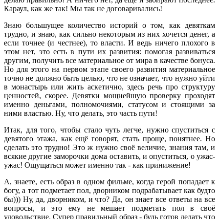
Караул, как же так! Мы так не договаривались!
Знаю большущее количество историй о том, как девяткам
трудно, и знаю, как сильно некоторым из них хочется денег, а
если точнее (и честнее), то власти. И ведь ничего плохого в
этом нет, это есть в пути их развития: помогая развиваться
другим, получить все материальное от мира в качестве бонуса.
Но для этого на первом этапе своего развития материальное
точно не должно быть целью, что не означает, что нужно уйти
в монастырь или жить аскетично, здесь речь про структуру
ценностей, скорее. Девятки мощнейшую проверку проходят
именно деньгами, полномочиями, статусом и стоящими за
ними властью. Ну, что делать, это часть пути!
Итак, для того, чтобы стало чуть легче, нужно спуститься с
девятого этажа, как ещё говорят, стать проще, понятнее. Но
сделать это трудно! Это ж нужно своё величие, знания там, и
всякие другие заморочки дома оставить, и опуститься, о ужас-
ужас! Ощущаться может именно так - как принижение!
А, знаете, есть образ в одном фильме, когда герой попадает к
богу, а тот подметает пол, дворником подрабатывает как будто
бы))) Ну, да, дворником, и что? Да, он знает все ответы на все
вопросы, и это ему не мешает подметать пол в своё
удовольствие. Супер правильный образ - будь готов делать что