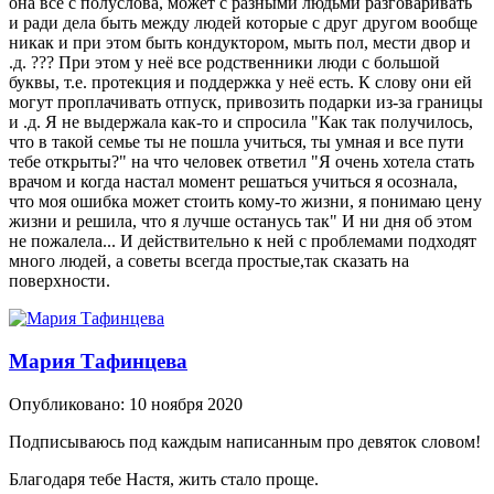
она всё с полуслова, может с разными людьми разговаривать
и ради дела быть между людей которые с друг другом вообще
никак и при этом быть кондуктором, мыть пол, мести двор и
.д. ??? При этом у неё все родственники люди с большой
буквы, т.е. протекция и поддержка у неё есть. К слову они ей
могут проплачивать отпуск, привозить подарки из-за границы
и .д. Я не выдержала как-то и спросила "Как так получилось,
что в такой семье ты не пошла учиться, ты умная и все пути
тебе открыты?" на что человек ответил "Я очень хотела стать
врачом и когда настал момент решаться учиться я осознала,
что моя ошибка может стоить кому-то жизни, я понимаю цену
жизни и решила, что я лучше останусь так" И ни дня об этом
не пожалела... И действительно к ней с проблемами подходят
много людей, а советы всегда простые,так сказать на
поверхности.
Мария Тафинцева
Опубликовано:
10 ноября 2020
Подписываюсь под каждым написанным про девяток словом!
Благодаря тебе Настя, жить стало проще.