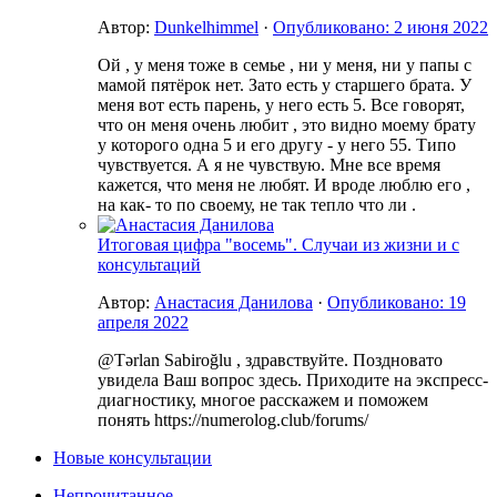
Автор:
Dunkelhimmel
·
Опубликовано:
2 июня 2022
Ой , у меня тоже в семье , ни у меня, ни у папы с
мамой пятёрок нет. Зато есть у старшего брата. У
меня вот есть парень, у него есть 5. Все говорят,
что он меня очень любит , это видно моему брату
у которого одна 5 и его другу - у него 55. Типо
чувствуется. А я не чувствую. Мне все время
кажется, что меня не любят. И вроде люблю его ,
на как- то по своему, не так тепло что ли .
Итоговая цифра "восемь". Случаи из жизни и с
консультаций
Автор:
Анастасия Данилова
·
Опубликовано:
19
апреля 2022
@Tərlan Sabiroğlu , здравствуйте. Поздновато
увидела Ваш вопрос здесь. Приходите на экспресс-
диагностику, многое расскажем и поможем
понять https://numerolog.club/forums/
Новые консультации
Непрочитанное