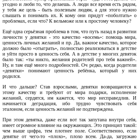
угодно и люби то, что делаешь. А люди все время есть рядом,
у тебя же цель - быть полезным людям, а для этого нужно
слышать и понимать их. К кому они придут «поболтать» о
проблемах, если что? К вельможе или к простому человеку?
Ещё одна серьёзная проблема в том, что путь назад в развитии
личности у девятки - это качество «восемь»: помощь мира,
ценность личных желаний и пр. Да, важное качество, которое
должно было «отыграть», полностью реализоваться в детстве
и уйти просто в ценность себя. А в детстве у многих девяток
было так: «ты никто, желания родителей про тебя важней».
Ну, и там ещё много подробностей. Оч редко, когда родители
«девятки» понимают ценность ребёнка, который у них
родился.
И что дальше? Став взрослыми, девятки возвращаются к
этому качеству и требуют от мира подарки, исполнение
желаний, сердятся, им кажется, что мир несправедлив. И
начинается деградация, ибо трудно чувствовать себя
эталоном, если ценность желаний не подтверждена.
При этом девятка, даже если вот так запутана внутри себя,
имеет огромное влияние на окружающих. Это принцип такой:
чем выше цифра, тем плотнее поле. Соответственно, если
девятке от чего-то «плохо», плохо всем. Да-да, загружаю