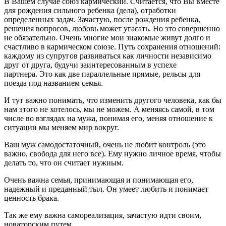
В Вашем случае союз кармический. Считается, что Вы вместе
для рождения сильного ребенка (дела), отработки
определенных задач. Зачастую, после рождения ребенка,
решения вопросов, любовь может угасать. Но это совершенно
не обязательно. Очень многие мои знакомые живут долго и
счастливо в кармическом союзе. Путь сохранения отношений:
каждому из супругов развиваться как личности независимо
друг от друга, будучи заинтересованным в успехе
партнера. Это как две параллельные прямые, рельсы для
поезда под названием семья.
И тут важно понимать, что изменить другого человека, как бы
нам этого не хотелось, мы не можем. А меняясь самой, в том
числе во взглядах на мужа, понимая его, меняя отношение к
ситуации мы меняем мир вокруг.
Ваш муж самодостаточный, очень не любит контроль (это
важно, свобода для него все). Ему нужно личное время, чтобы
делать то, что он считает нужным.
Очень важна семья, принимающая и понимающая его,
надежный и преданный тыл. Он умеет любить и понимает
ценность брака.
Так же ему важна самореализация, зачастую идти своим,
новаторским путем.