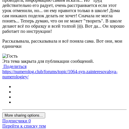
проводить, информацию самим искать... Но "Труд"
действительно его радует, очень расстраивается если этот
урок отменили, но... он ему нравится только в школе! Дома
сам никаких поделок делать не хочет! Сначала не могла
понять... Теперь думаю, что он не может "творить". В школе
делают всё по образцу и всей толпой )))). Вот да... Он хорошо
работает по инструкции!
Рассказывала, рассказывала и всё поняла сама
. Вот они, мои
единички
Эта тема закрыта для публикации сообщений.
Поделиться
https://numerolog.club/forums/topic/1064-syn-zainteresovalsya-
numerologiey/
More sharing options...
Подписчики
0
Перейти к списку тем