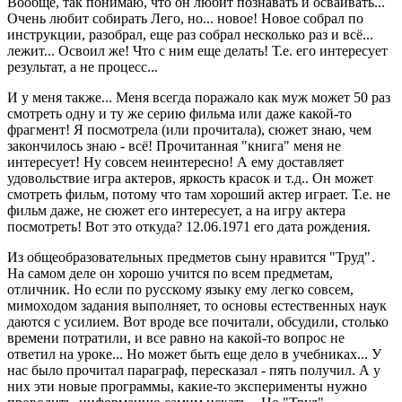
Вообще, так понимаю, что он любит познавать и осваивать...
Очень любит собирать Лего, но... новое! Новое собрал по
инструкции, разобрал, еще раз собрал несколько раз и всё...
лежит... Освоил же! Что с ним еще делать! Т.е. его интересует
результат, а не процесс...
И у меня также... Меня всегда поражало как муж может 50 раз
смотреть одну и ту же серию фильма или даже какой-то
фрагмент! Я посмотрела (или прочитала), сюжет знаю, чем
закончилось знаю - всё! Прочитанная "книга" меня не
интересует! Ну совсем неинтересно! А ему доставляет
удовольствие игра актеров, яркость красок и т.д.. Он может
смотреть фильм, потому что там хороший актер играет. Т.е. не
фильм даже, не сюжет его интересует, а на игру актера
посмотреть! Вот это откуда? 12.06.1971 его дата рождения.
Из общеобразовательных предметов сыну нравится "Труд"
.
На самом деле он хорошо учится по всем предметам,
отличник. Но если по русскому языку ему легко совсем,
мимоходом задания выполняет, то основы естественных наук
даются с усилием. Вот вроде все почитали, обсудили, столько
времени потратили, и все равно на какой-то вопрос не
ответил на уроке... Но может быть еще дело в учебниках... У
нас было прочитал параграф, пересказал - пять получил. А у
них эти новые программы, какие-то эксперименты нужно