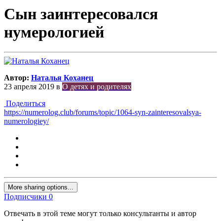
Сын заинтересовался
нумерологией
Автор:
Наталья Коханец
23 апреля 2019
в
О детях и родителях
Поделиться
https://numerolog.club/forums/topic/1064-syn-zainteresovalsya-
numerologiey/
More sharing options...
Подписчики
0
Отвечать в этой теме могут только консультанты и автор