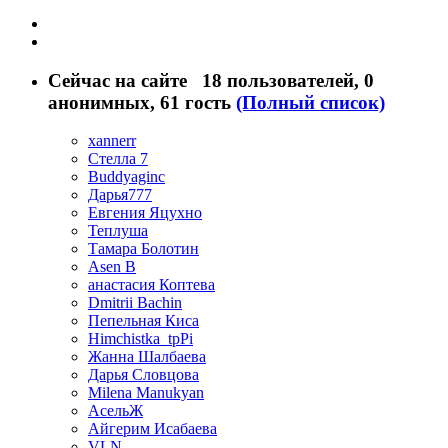
Сейчас на сайте
18 пользователей
, 0
анонимных, 61 гость
(Полный список)
xannerr
Стелла 7
Buddyaginc
Дарья777
Евгения Яцухно
Теплуша
Тамара Болотин
Asen B
анастасия Коптева
Dmitrii Bachin
Пепельная Киса
Himchistka_tpPi
Жанна Шалбаева
Дарья Словцова
Milena Manukyan
АсельЖ
Айгерим Исабаева
VLN