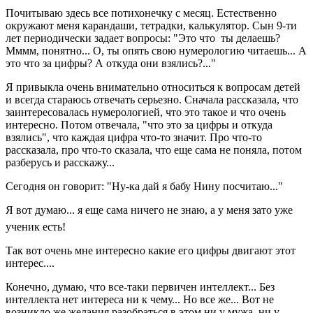
Почитываю здесь все потихонечку с месяц. Естественно
окружают меня карандаши, тетрадки, калькулятор. Сын 9-ти
лет периодически задает вопросы: "Это что ты делаешь?
Мммм, понятно... О, ты опять свою нумерологию читаешь... А
это что за цифры? А откуда они взялись?..."
Я привыкла очень внимательно относиться к вопросам детей
и всегда стараюсь отвечать серьезно. Сначала рассказала, что
заинтересовалась нумерологией, что это такое и что очень
интересно. Потом отвечала, "что это за цифры и откуда
взялись", что каждая цифра что-то значит. Про что-то
рассказала, про что-то сказала, что еще сама не поняла, потом
разберусь и расскажу...
Сегодня он говорит: "Ну-ка дай я бабу Нину посчитаю..."
Я вот думаю... я еще сама ничего не знаю, а у меня зато уже
ученик есть!
Так вот очень мне интересно какие его цифры двигают этот
интерес....
Конечно, думаю, что все-таки первичен интеллект... Без
интеллекта нет интереса ни к чему... Но все же... Вот не
возникло же желания разобраться в этом ни у мужа, ни у