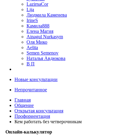
LazirnaCor
Lija
Людмила Каменева
IrineS
Камила888
Елена Магия
Ainagul Nurkasym
Оля Мико
Aelita
Semen Semenov
Наталья Авдюкова
В П
Новые консультации
Непрочитанное
Главная
Общение
Открытая консультация
Профориентация
Кем работать без четверочникам
Онлайн-калькулятор