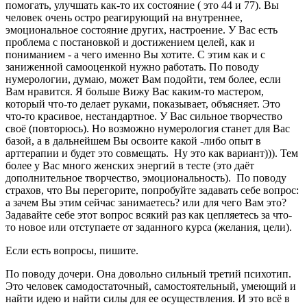
помогать, улучшать как-то их состояние ( это 44 и 77). Вы
человек очень остро реагирующий на внутреннее,
эмоциональное состояние других, настроение. У Вас есть
проблема с постановкой и достижением целей, как и
пониманием - а чего именно Вы хотите. С этим как и с
заниженной самооценкой нужно работать. По поводу
нумерологии, думаю, может Вам подойти, тем более, если
Вам нравится. Я больше Вижу Вас каким-то мастером,
который что-то делает руками, показывает, объясняет. Это
что-то красивое, нестандартное. У Вас сильное творчество
своё (повторюсь). Но возможно нумерология станет для Вас
базой, а в дальнейшем Вы освоите какой -либо опыт в
арттерапии и будет это совмещать. Ну это как вариант))). Тем
более у Вас много женских энергий в тесте (это даёт
дополнительное творчество, эмоциональность). По поводу
страхов, что Вы перегорите, попробуйте задавать себе вопрос:
а зачем Вы этим сейчас занимаетесь? или для чего Вам это?
Задавайте себе этот вопрос всякий раз как цепляетесь за что-
то новое или отступаете от заданного курса (желания, цели).
Если есть вопросы, пишите.
По поводу дочери. Она довольно сильный третий психотип.
Это человек самодостаточный, самостоятельный, умеющий и
найти идею и найти силы для ее осуществления. И это всё в