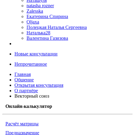
Наташуля
natasha rozner
Zalesska
Екатерина Спирина
Oljaxa
Полецкая Наталья Сергеевна
Наталька28
Валентина Газизова
Новые консультации
Непрочитанное
Главная
Общение
Открытая консультация
О партнёре
Векторный союз
Онлайн-калькулятор
Расчёт матрицы
Предназначение