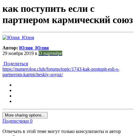
как поступить если с
партнером кармический союз
Автор:
Юлия_Юлия
29 ноября 2019
в
О партнёре
Поделиться
https://numerolog.club/forums/topic/1743-kak-postupit-esli-s-
partnerom-karmicheskiy-soyuz/
More sharing options...
Подписчики
0
Отвечать в этой теме могут только консультанты и автор