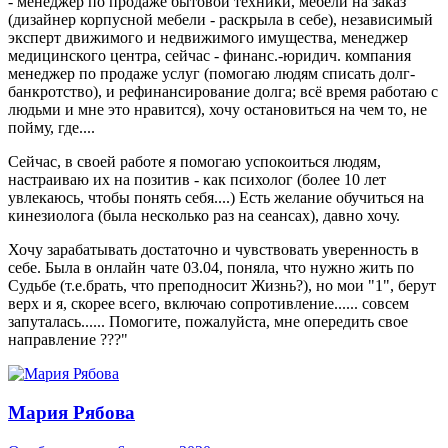
- менеджер по продаже бытовой техники, мебели на заказ
(дизайнер корпусной мебели - раскрыла в себе), независимый
эксперт движимого и недвижимого имущества, менеджер
медицинского центра, сейчас - финанс.-юридич. компания
менеджер по продаже услуг (помогаю людям списать долг-
банкротство), и рефинансирование долга; всё время работаю с
людьми и мне это нравится), хочу остановиться на чем то, не
пойму, где....
Сейчас, в своей работе я помогаю успокоиться людям,
настраиваю их на позитив - как психолог (более 10 лет
увлекаюсь, чтобы понять себя....) Есть желание обучиться на
кинезиолога (была несколько раз на сеансах), давно хочу.
Хочу зарабатывать достаточно и чувствовать уверенность в
себе. Была в онлайн чате 03.04, поняла, что нужно жить по
Судьбе (т.е.брать, что преподносит Жизнь?), но мои "1", берут
верх и я, скорее всего, включаю сопротивление...... совсем
запуталась...... Помогите, пожалуйста, мне опередить свое
направление
?
?
?
"
Мария Рябова