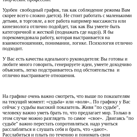
Удобен свободный график, так как соблюдение режима Вам
скорее всего сложно дается). Не стоит работать с маленькими
детьми, в торговле, а вот работа например массажиста или
кинезиолога отлично подойдет, так как Вы умеете быть
категоричной и жесткой (поднажать где надо)). Я бы
порекомендовала работу, которая выстраивается на
взаимоотношениях, понимании, логике. Психология отлично
подходит.
У Вас есть качества идеального руководителя: Вы готовы и
любите много говорить, генерируете идеи, умеете доходчиво
объяснять, легко подстраиваетесь под обстоятельства и
отлично выстраиваете отношения.
На графике очень важно смотреть, что выше по показателям
на текущий момент: «судьба» или «воля».. По графику у Вас
сейчас у судьбы высокий показатель. Живя "по судьбе",
человеку важно уметь брать то, что предлагает мир. Только в
этом случае можно разглядеть то самое «свое». Двигаясь "по
судьбе" важно перестать сопротивляться. надо учиться
расслабляться и слушать себя и брать, что «дают».
Расслабиться и плыть по течению и понимать свои