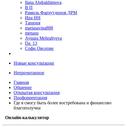
Ilana Abdrakhimova
В П
Рамиль Фархутдинов ДРМ
Ира НН
Танюня
mariasavina888
menasu
Aynura Mehraliyeva
Da_13
Софи Овсепян
Новые консультации
Непрочитанное
Главная
Общение
Открытая консультация
Профориентация
Где я смогу быть более востребована и финансово
благополучна
Онлайн-калькулятор