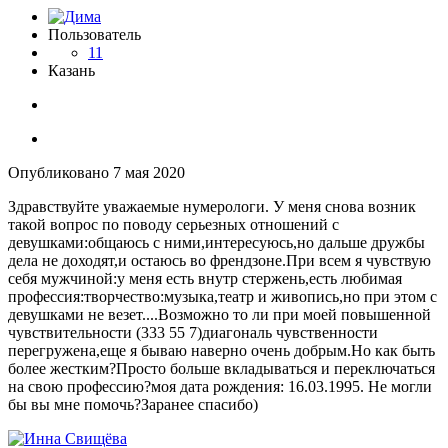
Пользователь
11
Казань
Опубликовано
7 мая 2020
Здравствуйте уважаемые нумерологи. У меня снова возник
такой вопрос по поводу серьезных отношений с
девушками:общаюсь с ними,интересуюсь,но дальше дружбы
дела не доходят,и остаюсь во френдзоне.При всем я чувствую
себя мужчиной:у меня есть внутр стержень,есть любимая
профессия:творчество:музыка,театр и живопись,но при этом с
девушками не везет....Возможно то ли при моей повышенной
чувствительности (333 55 7)диагональ чувственности
перегружена,еще я бываю наверно очень добрым.Но как быть
более жестким?Просто больше вкладываться и переключаться
на свою профессию?моя дата рождения: 16.03.1995. Не могли
бы вы мне помочь?Заранее спасибо)