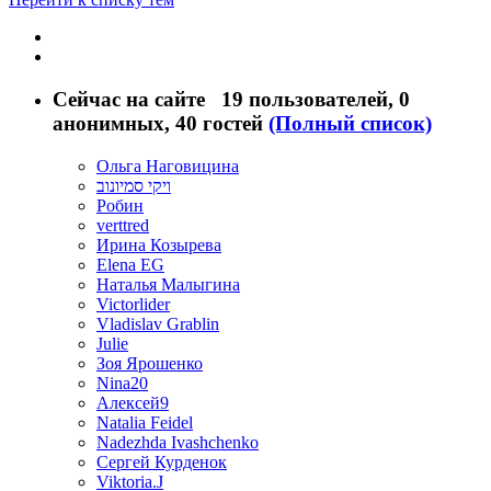
Сейчас на сайте
19 пользователей
, 0
анонимных, 40 гостей
(Полный список)
Ольга Наговицина
ויקי סמיונוב
Робин
verttred
Ирина Козырева
Elena EG
Наталья Малыгина
Victorlider
Vladislav Grablin
Julie
Зоя Ярошенко
Nina20
Алексей9
Natalia Feidel
Nadezhda Ivashchenko
Сергей Курденок
Viktoria.J