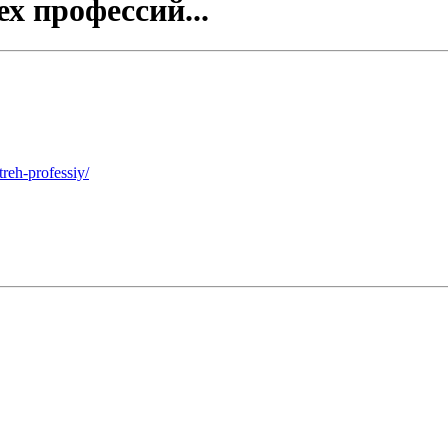
х профессий...
reh-professiy/