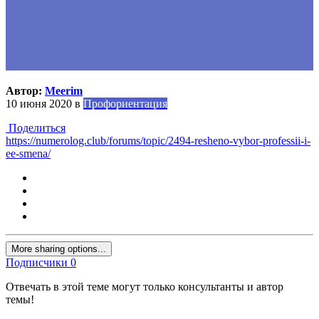
Автор:
Meerim
10 июня 2020
в
Профориентация
Поделиться
https://numerolog.club/forums/topic/2494-resheno-vybor-professii-i-
ee-smena/
More sharing options...
Подписчики
0
Отвечать в этой теме могут только консультанты и автор
темы!