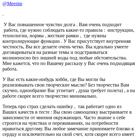
@Meerim
.
У Вас повышенное чувство долга . Вам очень подходит
работа, где нужно соблюдать какие-то правила : инструкции,
технологии, нормы , жесткие рамки , где нужны
контролирующие функции . У Вас присутствует внутренняя
честность, Вы все делаете очень четко. Вы идеально умеете
договариваться на разные темы и подстраиваться
молниеносно без лишней воды под любые обстоятельства.
Мне кажется, что по Вашему рассказу у Вас очень подходящая
работа.
У Вас есть какие-нибудь хобби, где Вы могли бы
реализовывать свои творческие мысли? Без творчества Вам
скучно, однообразие Вас угнетает , душа требует полета) , а на
работе скорее всего творчество минимально.
Теперь про страх сделать ошибку , так работает одно из
Ваших качеств в тесте : Вы свою самооценку выстраиваете в
зависимости от мнения окружающих. Часто знание о себе
строится на чувствах и переживаниях, на потребности
нравиться другому. Вы любое замечание принимаете близко к
сердцу и исключительно на свой счет, хотя скорее всего имеет