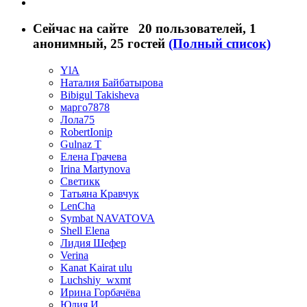
Сейчас на сайте
20 пользователей
, 1
анонимный, 25 гостей
(Полный список)
YlA
Наталия Байбатырова
Bibigul Takisheva
марго7878
Лола75
RobertIonip
Gulnaz T
Елена Грачева
Irina Martynova
Светикк
Татьяна Кравчук
LenCha
Symbat NAVATOVA
Shell Elena
Лидия Шефер
Verina
Kanat Kairat ulu
Luchshiy_wxmt
Ирина Горбачёва
Юлия И