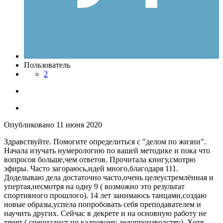
Пользователь
2
Опубликовано
11 июня 2020
Здравствуйте. Помогите определиться с "делом по жизни".
Начала изучать нумерологию по вашей методике и пока что
вопросов больше,чем ответов. Прочитала книгу,смотрю
эфиры. Часто загораюсь,идей много,благодаря 111.
Доделываю дела достаточно часто,очень целеустремлённая и
упертая,несмотря на одну 9 ( возможно это результат
спортивного прошлого). 14 лет занимаюсь танцами,создаю
новые образы,успела попробовать себя преподавателем и
научить других. Сейчас в декрете и на основную работу не
тянет ( специалист по кадровому делопроизводству). Хотя