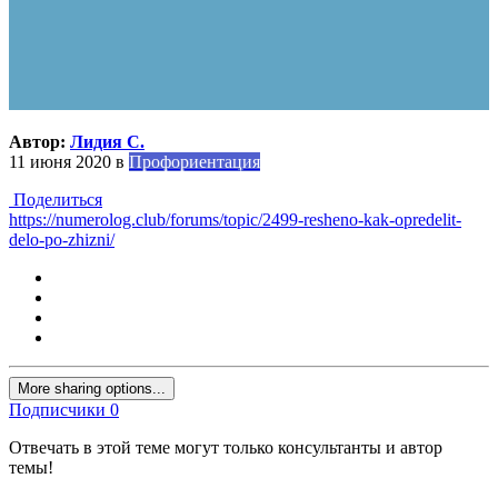
Автор:
Лидия С.
11 июня 2020
в
Профориентация
Поделиться
https://numerolog.club/forums/topic/2499-resheno-kak-opredelit-
delo-po-zhizni/
More sharing options...
Подписчики
0
Отвечать в этой теме могут только консультанты и автор
темы!