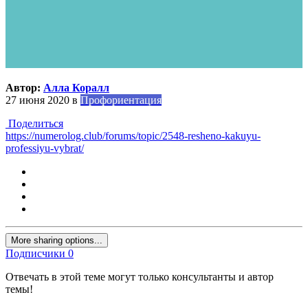
Автор:
Алла Коралл
27 июня 2020
в
Профориентация
Поделиться
https://numerolog.club/forums/topic/2548-resheno-kakuyu-
professiyu-vybrat/
More sharing options...
Подписчики
0
Отвечать в этой теме могут только консультанты и автор
темы!