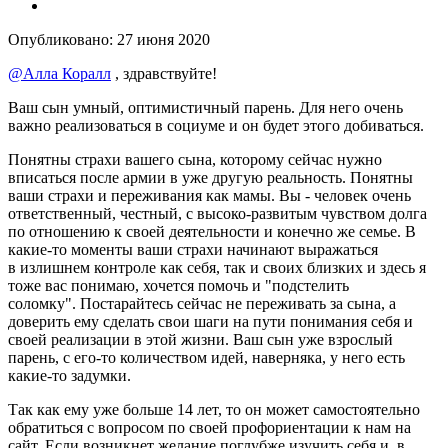
Опубликовано:
27 июня 2020
@Алла Коралл
, здравствуйте!
Ваш сын умный, оптимистичный парень. Для него очень
важно реализоваться в социуме и он будет этого добиваться.
Понятны страхи вашего сына, которому сейчас нужно
вписаться после армии в уже другую реальность. Понятны
ваши страхи и переживания как мамы. Вы - человек очень
ответственный, честный, с высоко-развитым чувством долга
по отношению к своей деятельности и конечно же семье. В
какие-то моменты ваши страхи начинают выражаться
в излишнем контроле как себя, так и своих близких и здесь я
тоже вас понимаю, хочется помочь и "подстелить
соломку". Постарайтесь сейчас не переживать за сына, а
доверить ему сделать свои шаги на пути понимания себя и
своей реализации в этой жизни. Ваш сын уже взрослый
парень, с его-то количеством идей, наверняка, у него есть
какие-то задумки.
Так как ему уже больше 14 лет, то он может самостоятельно
обратиться с вопросом по своей профориентации к нам на
сайт. Если возникнет желание поглубже изучить себя и в