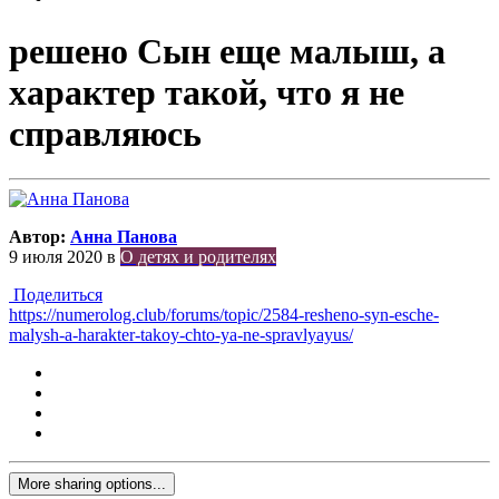
решено Сын еще малыш, а
характер такой, что я не
справляюсь
Автор:
Анна Панова
9 июля 2020
в
О детях и родителях
Поделиться
https://numerolog.club/forums/topic/2584-resheno-syn-esche-
malysh-a-harakter-takoy-chto-ya-ne-spravlyayus/
More sharing options...