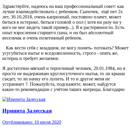
Здравствуйте, надеюсь на ваш профессиональный совет: как
лучше взаимодействовать с ребенком. Сыночек, ещё нет 2х
лет, 30.10.2018, очень капризный, постоянно плачет, может
биться в истерике, биться головой о пол ( хотя ни разу ни у
кого не мог видеть такой пример...). Я в растерянности. Есть
опыт взросления старшего сына, и он был абсолютный
весельчак и очень позитивный ребенок.
Как вести себя с младшим, не могу понять- потокать? Может
усугубиться нытье и вседозволенность, строго - опять же,
истериь и требует желаемое.
Я достаточно мягкий и терпеливый человек, 20.01.1984, но я
просто не выдерживаю круглосуточного нытья, то ли крыша
съедет, то ли начну его лупить. И то и другое меня не
устраивает
?
. Пожалуйста, подскажите, может, найдутся
какие-то рекомендации с учётом таших матрицы. Благодарю
Иринита Залесская
Опубликовано:
10 июля 2020