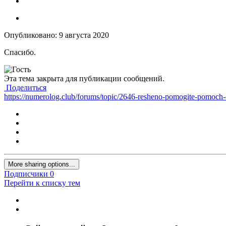
Опубликовано:
9 августа 2020
Спасибо.
Эта тема закрыта для публикации сообщений.
Поделиться
https://numerolog.club/forums/topic/2646-resheno-pomogite-pomoch
More sharing options...
Подписчики
0
Перейти к списку тем