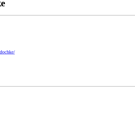
ке
-dochke/