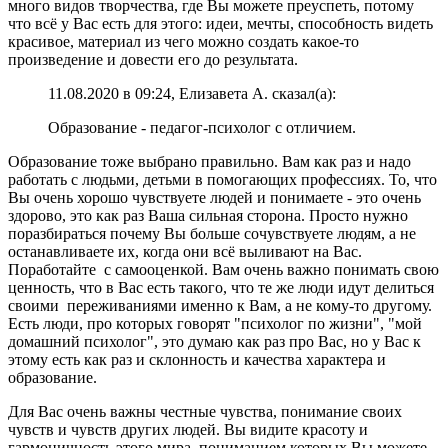
много видов творчества, где Вы можете преуспеть, потому
что всё у Вас есть для этого: идеи, мечты, способность видеть
красивое, материал из чего можно создать какое-то
произведение и довести его до результата.
11.08.2020 в 09:24, Елизавета А. сказал(а):
Образование - педагог-психолог с отличием.
Образование тоже выбрано правильно. Вам как раз и надо
работать с людьми, детьми в помогающих профессиях. То, что
Вы очень хорошо чувствуете людей и понимаете - это очень
здорово, это как раз Ваша сильная сторона. Просто нужно
поразбираться почему Вы больше сочувствуете людям, а не
останавливаете их, когда они всё выливают на Вас.
Поработайте с самооценкой. Вам очень важно понимать свою
ценность, что в Вас есть такого, что те же люди идут делиться
своими переживаниями именно к Вам, а не кому-то другому.
Есть люди, про которых говорят "психолог по жизни", "мой
домашний психолог", это думаю как раз про Вас, но у Вас к
этому есть как раз и склонность и качества характера и
образование.
Для Вас очень важны честные чувства, понимание своих
чувств и чувств других людей. Вы видите красоту и
гармоничность этого мира, пониманием которых Вы можете