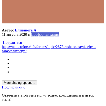
Автор:
Елизавета А.
11 августа 2020
в
Профориентация
Поделиться
https://numerolog.club/forums/topic/2673-resheno-nayti-sebya-
samorealizaciya/
More sharing options...
Подписчики
0
Отвечать в этой теме могут только консультанты и автор
темы!