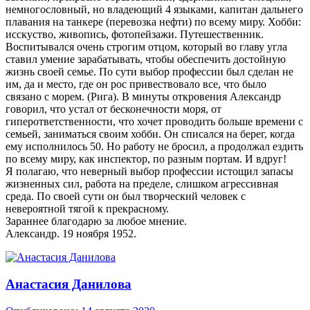
немногословный, но владеющий 4 языками, капитан дальнего
плавания на танкере (перевозка нефти) по всему миру. Хобби:
исскуство, живопись, фотопейзажи. Путешественник.
Воспитывался очень строгим отцом, который во главу угла
ставил умение зарабатывать, чтобы обеспечить достойную
жизнь своей семье. По сути выбор профессии был сделан не
им, да и место, где он рос привествовало все, что было
связано с морем. (Рига). В минуты откровения Александр
говорил, что устал от бесконечности моря, от
гиперответственности, что хочет проводить больше времени с
семьей, заниматься своим хобби. Он списался на берег, когда
ему исполнилось 50. Но работу не бросил, а продолжал ездить
по всему миру, как инспектор, по разным портам. И вдруг!
Я полагаю, что неверный выбор профессии истощил запасы
жизненных сил, работа на пределе, слишком агрессивная
среда. По своей сути он был творческий человек с
невероятной тягой к прекрасному.
Зараннее благодарю за любое мнение.
Александр. 19 ноября 1952.
Анастасия Данилова