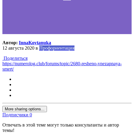
Автор:
InnaKovtanuka
12 августа 2020
в
Профориентация
Поделиться
https://numerolog.club/forums/topic/2680-resheno-vnezapnaya-
smert/
More sharing options...
Подписчики
0
Отвечать в этой теме могут только консультанты и автор
темы!