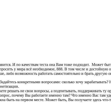
равится. И по качествам теста она Вам тоже подходит. Может быт
апросить у мира всё необходимое, 888. В том числе и достойную 
ше, либо возможность работать самостоятельно и брать другую оп
 Задайтесь конкретными вопросами: сколько хочу зарабатывать? Н
монетизации.
те решать не свои вопросы, а подпитывать, поддерживать ту орга
вопрос, почему Вы работаете именно там? Что именно Вас там у
лжна быть на первом месте. Может быть, Вы получаете здесь что-