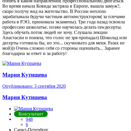
понять в каком направлении( профессиональном) двигаться.
Во время начала Ковида застряла в Европе, вышла замуж
?
,
скоро получу вид на жительство. В России неплохо
зарабатывала будучи частным автоинструктором( за плечами
работа в РЭО, принимала экзамены). Три года назад освоила
профессию шоколатье, позже научилась делать rawдесерты.
Здесь обучать поток людей не хочу. Слушала лекции
Анастасии и поняла, что голос не зря пропадал) Шоколад или
десерты готовила бы, но это... скучновато для меня. Разах не
мой))) Очень сложно себя со стороны оценивать... Заранее
благодарна за ответ и за работу!
Мария Кутищева
Опубликовано:
3 сентября 2020
Мария Кутищева
Консультант
948
6
Санкт-Петербург