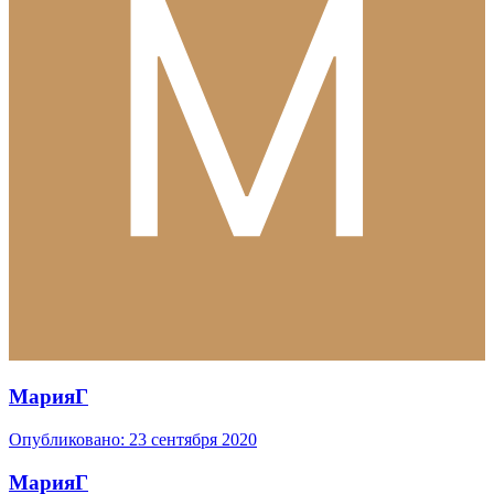
МарияГ
Опубликовано:
23 сентября 2020
МарияГ