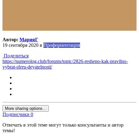
Автор:
МарияГ
19 сентября 2020
в
Профориентация
Поделиться
https://numerolog.club/forums/topic/2826-resheno-kak-pravilno-
vybrat-sferu-deyatelnosti/
More sharing options...
Подписчики
0
Отвечать в этой теме могут только консультанты и автор
темы!