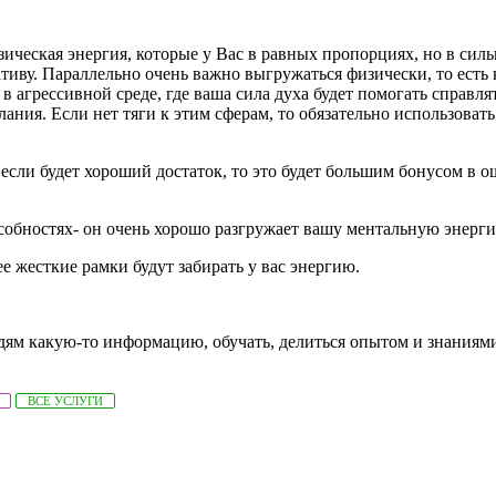
еская энергия, которые у Вас в равных пропорциях, но в сильн
тиву. Параллельно очень важно выгружаться физически, то есть
в агрессивной среде, где ваша сила духа будет помогать справл
елания. Если нет тяги к этим сферам, то обязательно использоват
сли будет хороший достаток, то это будет большим бонусом в о
собностях- он очень хорошо разгружает вашу ментальную энерг
ее жесткие рамки будут забирать у вас энергию.
ям какую-то информацию, обучать, делиться опытом и знаниями,
ВСЕ УСЛУГИ