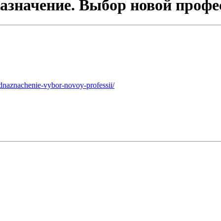
азначение. Выбор новой профе
ednaznachenie-vybor-novoy-professii/