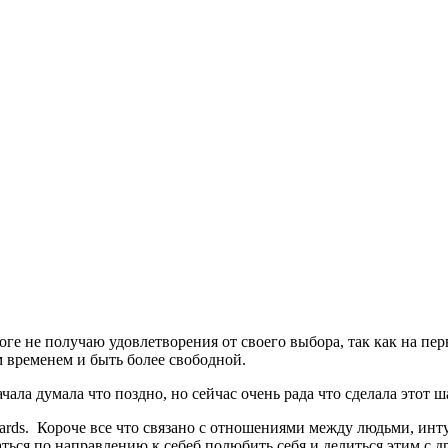
тоге не получаю удовлетворения от своего выбора, так как на пе
м временем и быть более свободной.
ала думала что поздно, но сейчас очень рада что сделала этот ш
cards. Короче все что связано с отношениями между людьми, инт
ться по направлению к себеб полюбить себя и делиться этим с 