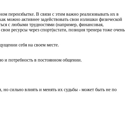
ом переизбытке. В связи с этим важно реализовывать их в
 как можно активнее задействовать свои излишки физической
яться с любыми трудностями (например, финансовая,
ь свои ресурсы через спорт(кстати, позиция тренера тоже очень
щущении себя на своем месте.
ию и потребность в постоянном общении.
 но сильно влиять и менять их судьбы - может быть не по