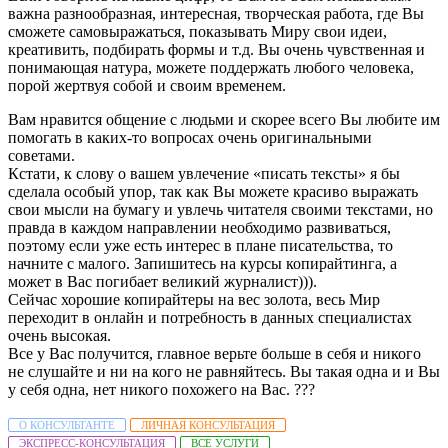
важна разнообразная, интересная, творческая работа, где Вы
сможете самовыражаться, показывать Миру свои идеи,
креативить, подбирать формы и т.д. Вы очень чувственная и
понимающая натура, можете поддержать любого человека,
порой жертвуя собой и своим временем.
Вам нравится общение с людьми и скорее всего Вы любите им
помогать в каких-то вопросах очень оригинальными
советами.
Кстати, к слову о вашем увлечение «писать тексты» я бы
сделала особый упор, так как Вы можете красиво выражать
свои мысли на бумагу и увлечь читателя своими текстами, но
правда в каждом направлении необходимо развиваться,
поэтому если уже есть интерес в плане писательства, то
начните с малого. Запишитесь на курсы копирайтинга, а
может в Вас погибает великий журналист))).
Сейчас хорошие копирайтеры на вес золота, весь Мир
переходит в онлайн и потребность в данных специалистах
очень высокая.
Все у Вас получится, главное верьте больше в себя и никого
не слушайте и ни на кого не равняйтесь. Вы такая одна и и Вы
у себя одна, нет никого похожего на Вас.
?
?
?
О КОНСУЛЬТАНТЕ
ЛИЧНАЯ КОНСУЛЬТАЦИЯ
ЭКСПРЕСС-КОНСУЛЬТАЦИЯ
ВСЕ УСЛУГИ