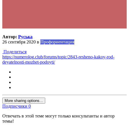
Автор:
Руська
26 сентября 2020
в
Профориентация
Поделиться
https://numerolog.club/forums/topic/2843-resheno-kakoy-rod-
deyatelnosti-mozhet-podoyti/
More sharing options...
Подписчики
0
Отвечать в этой теме могут только консультанты и автор
темы!