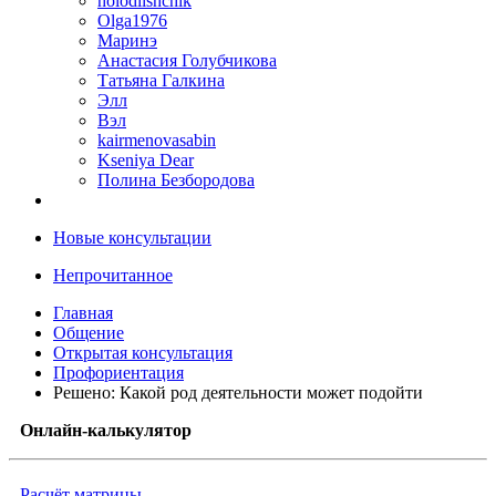
holodilshchik
Olga1976
Маринэ
Анастасия Голубчикова
Татьяна Галкина
Элл
Вэл
kairmenovasabin
Kseniya Dear
Полина Безбородова
Новые консультации
Непрочитанное
Главная
Общение
Открытая консультация
Профориентация
Решено: Какой род деятельности может подойти
Онлайн-калькулятор
Расчёт матрицы