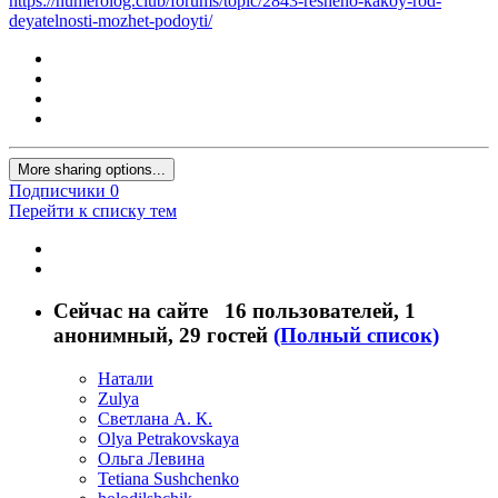
https://numerolog.club/forums/topic/2843-resheno-kakoy-rod-
deyatelnosti-mozhet-podoyti/
More sharing options...
Подписчики
0
Перейти к списку тем
Сейчас на сайте
16 пользователей
, 1
анонимный, 29 гостей
(Полный список)
Натали
Zulya
Светлана А. К.
Olya Petrakovskaya
Ольга Левина
Tetiana Sushchenko