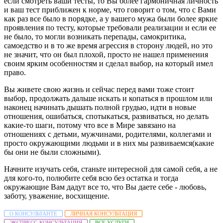
если смотреть ваши тесты, то Вы более гармоничная личность
и ваш тест приближен к норме, что говорит о том, что с Вами
как раз все было в порядке, а у вашего мужа были более яркие
проявления по тесту, которые требовали реализации и если ее
не было, то могли возникать перепады, самокритика,
самоедство и в то же время агрессия в сторону людей, но это
не значит, что он был плохой, просто не нашел применения
своим ярким особенностям и сделал выбор, на который имел
право.
Вы живете свою жизнь и сейчас перед вами тоже стоит
выбор, продолжать дальше искать и копаться в прошлом или
наконец начинать дышать полной грудью, идти в новые
отношения, ошибаться, спотыкаться, развиваться, но делать
какие-то шаги, потому что все в Мире завязано на
отношениях с детьми, мужчинами, родителями, коллегами и
просто окружающими людьми и в них мы развиваемся(какие
бы они не были сложными).
Начните изучать себя, станьте интересной для самой себя, а не
для кого-то, полюбите себя всю без остатка и тогда
окружающие Вам дадут все то, что Вы даете себе - любовь,
заботу, уважение, восхищение.
О КОНСУЛЬТАНТЕ
ЛИЧНАЯ КОНСУЛЬТАЦИЯ
ЭКСПРЕСС-КОНСУЛЬТАЦИЯ
ВСЕ УСЛУГИ