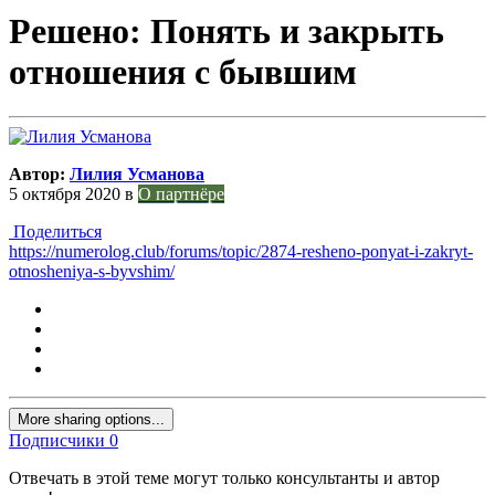
Решено: Понять и закрыть
отношения с бывшим
Автор:
Лилия Усманова
5 октября 2020
в
О партнёре
Поделиться
https://numerolog.club/forums/topic/2874-resheno-ponyat-i-zakryt-
otnosheniya-s-byvshim/
More sharing options...
Подписчики
0
Отвечать в этой теме могут только консультанты и автор