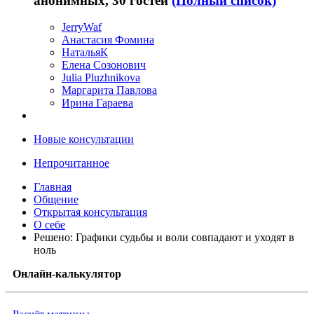
анонимных, 30 гостей
(Полный список)
JerryWaf
Анастасия Фомина
НатальяК
Елена Созонович
Julia Pluzhnikova
Маргарита Павлова
Ирина Гараева
Новые консультации
Непрочитанное
Главная
Общение
Открытая консультация
О себе
Решено: Графики судьбы и воли совпадают и уходят в
ноль
Онлайн-калькулятор