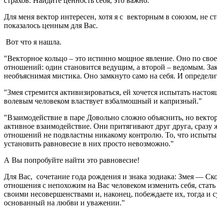
страхов. Найдите ценность себя, это важно.
Для меня вектор интересен, хотя я с векторным в союзом, не с
показалось ценным для Вас.
Вот что я нашла.
"Векторное кольцо – это истинно мощное явление. Оно по свое
отношений: один становится ведущим, а второй – ведомым. Зак
необъяснимая мистика. Оно замкнуто само на себя. И определи
"Змея стремится активизироваться, ей хочется испытать настоя
волевым человеком властвует взбалмошный и капризный."
"Взаимодействие в паре Довольно сложно объяснить, но векто
активное взаимодействие. Они притягивают друг друга, сразу ж
отношений не подвластны никакому контролю. То, что испытыв
установить равновесие в них просто невозможно."
А Вы попробуйте найти это равновесие!
Для Вас, сочетание года рождения и знака зодиака: Змея — Ск
отношения с непохожим на Вас человеком изменить себя, стать
своими несовершенствами и, наконец, побеждаете их, тогда и 
основанный на любви и уважении."