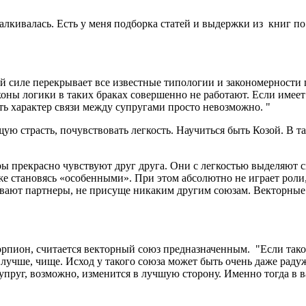
талкивалась. Есть у меня подборка статей и выдержки из книг по
й силе перекрывает все известные типологии и закономерности 
оны логики в таких браках совершенно не работают. Если имеет 
ть характер связи между супругами просто невозможно. "
щую страсть, почувствовать легкость. Научиться быть Козой. В т
ры прекрасно чувствуют друг друга. Они с легкостью выделяют с
е становясь «особенными». При этом абсолютно не играет роли, 
ают партнеры, не присуще никаким другим союзам. Векторные от
орпион, считается векторный союз предназначенным. "Если такой
 лучше, чище. Исход у такого союза может быть очень даже раду
супруг, возможно, изменится в лучшую сторону. Именно тогда в