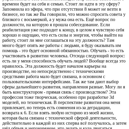
времени будет на себя и семью. Стоит ли идти в эту сферу?
Запомнила из эфира, что при отсутствии 8 может не везти в
бизнесе, но так же Вы говорили, что можно спросить совета у
близкого с восьмеркой, а у мужа она есть. Ещё вопрос по
должности, на которую я прошла собеседование. Если
реабилитация уже подходит к концу, в целом я чувствую себя
хорошо и ощущаю, что есть силы и энергия, чтобы выйти на
работу, стоит ли мне соглашаться на эту должность? Там
много будет опять же работы с людьми, я буду оказывать им
помощь - это будет основной обязанностью. Обучать - то есть
участвовать в развитии человека. Отсюда следующий вопрос:
есть ли у меня способность обучать людей? Вообще всегда это
нравилось. Эта должность будет началом карьеры на
производстве, но непосредственно с техническими
средствами работа мало будет связана, в основном с
пользовательскими интерфейсами. Так же там дают выбор
сферы дальнейшего развития, направления разные. Могу ли я
быть конструктором - прямая связь с производством? Эта
профессия тоже творческая, особенно при разработке 3d
моделей, но техническая. В перспективе развития она меня
привлекает, но теперь есть сомнения из-за деградации,
возврата к 6. Если взять любую историю из моей жизни,
которая была связана с технической сферой деятельности,
действительно в каждой из них сперва всё получалось, а затем
шёл обрыв и непонимание, что делать и куда двигаться