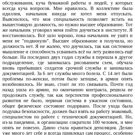
обслуживания, куча бумажной работы и людей, у которых
всегда куча вопросов. Мне нравилось. В коллективе была
идиллия, начальник никуда не хотел меня отпускать.
Выяснилось, что моя специальность позволяет встать на
вышестоящую должность, но нужно высшее образование. Тот
же начальник уговорил меня пойти доучиться в институте. Я
восстановилась. Всё шло хорошо, пока начальник не ушёл и
меня не "подвинули". Высшее образование я получила, но
должность нет. Я не жалею, что доучилась, так как системное
мышление и способность усваивать всё на лету развились ещё
больше. На последних двух годах службы я перешла в другое
подразделение, где занималась рисованием схем, обучала
вновь прибывших солдатов срочной службы и занималась
документацией. За 6 лет службы много болела. С 14 лет были
проблемы по-женски, потом было затишье, в армии опять
возобновилось. Не знаю, стоит ли это связывать. Почти год
назад ушла из армии, по окончанию контракта, решила не
продолжать службу, так как перспектив профессионального
развития не было, нервная система в ужасном состоянии,
общее физическое состояние подорвано. После ухода была
подушка безопасности, должен был взять на работу знакомый,
специалистом по работе с технической документацией. Но,
из-за пандемии, в организации сократили 100 человек, и мне
опять не повезло. Давно стала нравиться депиляция. Делаю
уже много лет себе и всегда привлекал сам процесс, особенно