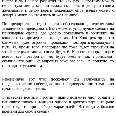
цифре путь Вашего развития это как раз 8, поэтому можно
смело туда двигаться, но важна смелость в доверии своим
желаниям и в целом вера в поддержку мира, начать можно с
доверия мужу, об этом чуть ниже напишу;)
По предприятию, где прошли собеседование, перспективы
заманчивые, преподавать Вы сможете, упор лучше сделать на
прикладные сферы, где удобно показывать и об’яснять на
конкретных примерах и процессах. Но Конструктор - это
ближе к 6, будет огромная провокация повторить предыдущий
путь. И, кроме того, преподавание тоже будет строиться на
узкой специализации, снова будет 6. Короче, говоря, скорее
всего, все повторится, но будет жёстче, так происходит
обычно, это один из мировых законов: если не понятно, то
приходит с усилением.
Рекомендую вот что: поскольку Вы включились на
предложение по собеседованию и одновременно заманчиво
начать своё дело, нужно:
1) взвесить все за и против - прямо возьмите лист бумаги и
напишите плюсы и минусы одного и другого варианта (мне
нравится, что при выборе маркетплейс Вы видите больше
времени для себя и семьи)