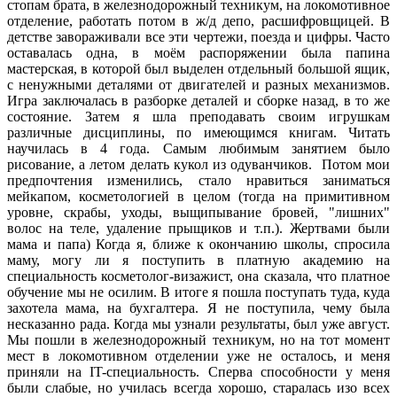
стопам брата, в железнодорожный техникум, на локомотивное
отделение, работать потом в ж/д депо, расшифровщицей. В
детстве завораживали все эти чертежи, поезда и цифры. Часто
оставалась одна, в моём распоряжении была папина
мастерская, в которой был выделен отдельный большой ящик,
с ненужными деталями от двигателей и разных механизмов.
Игра заключалась в разборке деталей и сборке назад, в то же
состояние. Затем я шла преподавать своим игрушкам
различные дисциплины, по имеющимся книгам. Читать
научилась в 4 года. Самым любимым занятием было
рисование, а летом делать кукол из одуванчиков. Потом мои
предпочтения изменились, стало нравиться заниматься
мейкапом, косметологией в целом (тогда на примитивном
уровне, скрабы, уходы, выщипывание бровей, "лишних"
волос на теле, удаление прыщиков и т.п.). Жертвами были
мама и папа) Когда я, ближе к окончанию школы, спросила
маму, могу ли я поступить в платную академию на
специальность косметолог-визажист, она сказала, что платное
обучение мы не осилим. В итоге я пошла поступать туда, куда
захотела мама, на бухгалтера. Я не поступила, чему была
несказанно рада. Когда мы узнали результаты, был уже август.
Мы пошли в железнодорожный техникум, но на тот момент
мест в локомотивном отделении уже не осталось, и меня
приняли на IT-специальность. Сперва способности у меня
были слабые, но училась всегда хорошо, старалась изо всех