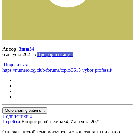
Автор:
Зина34
6 августа 2021
в
Профориентация
Поделиться
https://numerolog.club/forums/topic/3615-vybor-professii/
More sharing options...
Подписчики
0
Перейти
Вопрос решён: Зина34,
7 августа 2021
Отвечать в этой теме могут только консультанты и автор