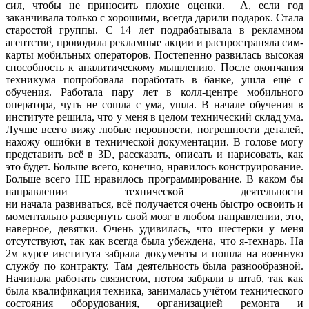
сил, чтобы не приносить плохие оценки. А, если год
заканчивала только с хорошими, всегда дарили подарок. Стала
старостой группы. С 14 лет подрабатывала в рекламном
агентстве, проводила рекламные акции и распространяла сим-
карты мобильных операторов. Постепенно развилась высокая
способность к аналитическому мышлению. После окончания
техникума попробовала поработать в банке, ушла ещё с
обучения. Работала пару лет в колл-центре мобильного
оператора, чуть не сошла с ума, ушла. В начале обучения в
институте решила, что у меня в целом технический склад ума.
Лучше всего вижу любые неровности, погрешности деталей,
нахожу ошибки в технической документации. В голове могу
представить всё в 3D, рассказать, описать и нарисовать, как
это будет. Больше всего, конечно, нравилось конструирование.
Больше всего НЕ нравилось программирование. В каком бы
направлении технической деятельности
ни начала развиваться, всё получается очень быстро освоить и
моментально развернуть свой мозг в любом направлении, это,
наверное, девятки. Очень удивилась, что шестерки у меня
отсутствуют, так как всегда была убеждена, что я-технарь. На
2м курсе института забрала документы и пошла на военную
службу по контракту. Там деятельность была разнообразной.
Начинала работать связистом, потом забрали в штаб, так как
была квалификация техника, занималась учётом технического
состояния оборудования, организацией ремонта и