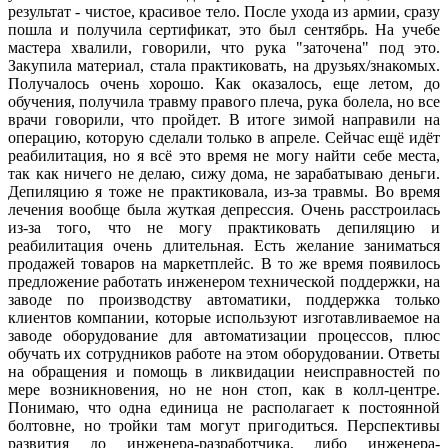
результат - чистое, красивое тело. После ухода из армии, сразу
пошла и получила сертификат, это был сентябрь. На учебе
мастера хвалили, говорили, что рука "заточена" под это.
Закупила материал, стала практиковать, на друзьях/знакомых.
Получалось очень хорошо. Как оказалось, еще летом, до
обучения, получила травму правого плеча, рука болела, но все
врачи говорили, что пройдет. В итоге зимой направили на
операцию, которую сделали только в апреле. Сейчас ещё идёт
реабилитация, но я всё это время не могу найти себе места,
так как ничего не делаю, сижу дома, не зарабатываю деньги.
Депиляцию я тоже не практиковала, из-за травмы. Во время
лечения вообще была жуткая депрессия. Очень расстроилась
из-за того, что не могу практиковать депиляцию и
реабилитация очень длительная. Есть желание заниматься
продажей товаров на маркетплейс. В то же время появилось
предложение работать инженером технической поддержки, на
заводе по производству автоматики, поддержка только
клиентов компании, которые используют изготавливаемое на
заводе оборудование для автоматизации процессов, плюс
обучать их сотрудников работе на этом оборудовании. Ответы
на обращения и помощь в ликвидации неисправностей по
мере возникновения, но не нон стоп, как в колл-центре.
Понимаю, что одна единица не располагает к постоянной
болтовне, но тройки там могут пригодиться. Перспективы
развития до инженера-разработчика, либо инженера-