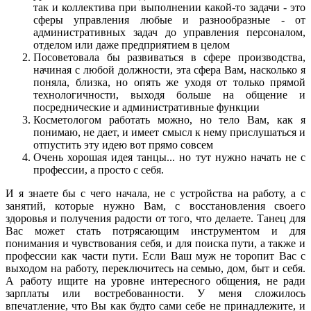
так и коллектива при выполнении какой-то задачи - это
сферы управления любые и разнообразные - от
административных задач до управления персоналом,
отделом или даже предприятием в целом
Посоветовала бы развиваться в сфере производства,
начиная с любой должности, эта сфера Вам, насколько я
поняла, близка, но опять же уходя от только прямой
технологичности, выходя больше на общение и
посреднические и административные функции
Косметологом работать можно, но тело Вам, как я
понимаю, не дает, и имеет смысл к нему прислушаться и
отпустить эту идею вот прямо совсем
Очень хорошая идея танцы... но тут нужно начать не с
профессии, а просто с себя.
И я знаете бы с чего начала, не с устройства на работу, а с
занятий, которые нужно Вам, с восстановления своего
здоровья и получения радости от того, что делаете. Танец для
Вас может стать потрясающим инструментом и для
понимания и чувствования себя, и для поиска пути, а также и
профессии как части пути. Если Ваш муж не торопит Вас с
выходом на работу, переключитесь на семью, дом, быт и себя.
А работу ищите на уровне интересного общения, не ради
зарплаты или востребованности. У меня сложилось
впечатление, что Вы как будто сами себе не принадлежите, и