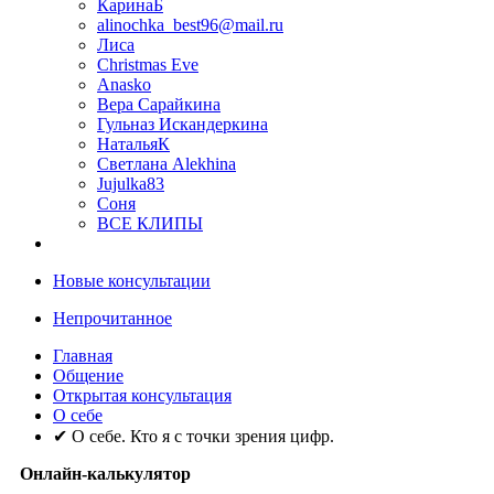
КаринаБ
alinochka_best96@mail.ru
Лиса
Christmas Eve
Anasko
Вера Сарайкина
Гульназ Искандеркина
НатальяК
Светлана Alekhina
Jujulka83
Соня
ВСЕ КЛИПЫ
Новые консультации
Непрочитанное
Главная
Общение
Открытая консультация
О себе
✔ О себе. Кто я с точки зрения цифр.
Онлайн-калькулятор