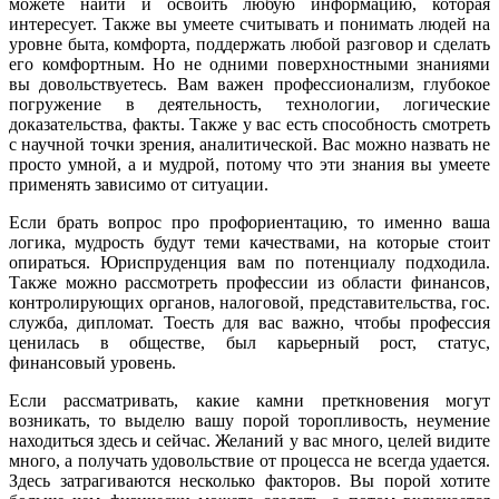
можете найти и освоить любую информацию, которая
интересует. Также вы умеете считывать и понимать людей на
уровне быта, комфорта, поддержать любой разговор и сделать
его комфортным. Но не одними поверхностными знаниями
вы довольствуетесь. Вам важен профессионализм, глубокое
погружение в деятельность, технологии, логические
доказательства, факты. Также у вас есть способность смотреть
с научной точки зрения, аналитической. Вас можно назвать не
просто умной, а и мудрой, потому что эти знания вы умеете
применять зависимо от ситуации.
Если брать вопрос про профориентацию, то именно ваша
логика, мудрость будут теми качествами, на которые стоит
опираться. Юриспруденция вам по потенциалу подходила.
Также можно рассмотреть профессии из области финансов,
контролирующих органов, налоговой, представительства, гос.
служба, дипломат. Тоесть для вас важно, чтобы профессия
ценилась в обществе, был карьерный рост, статус,
финансовый уровень.
Если рассматривать, какие камни преткновения могут
возникать, то выделю вашу порой торопливость, неумение
находиться здесь и сейчас. Желаний у вас много, целей видите
много, а получать удовольствие от процесса не всегда удается.
Здесь затрагиваются несколько факторов. Вы порой хотите