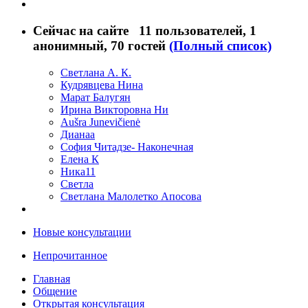
Сейчас на сайте
11 пользователей
, 1
анонимный, 70 гостей
(Полный список)
Светлана А. К.
Кудрявцева Нина
Марат Балугян
Ирина Викторовна Ни
Aušra Junevičienė
Дианаа
София Читадзе- Наконечная
Елена К
Ника11
Светла
Светлана Малолетко Апосова
Новые консультации
Непрочитанное
Главная
Общение
Открытая консультация