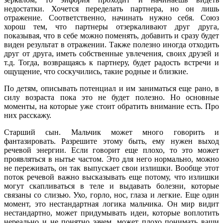
недостатки. Хочется переделать партнера, но он лишь
отражение. Соответственно, начинать нужно себя. Союз
хорош тем, что партнеры отзеркаливают друг друга,
показывая, что в себе можно поменять, добавить и сразу будет
виден результат в отражении. Также полезно иногда отходить
друг от друга, иметь собственные увлечения, своих друзей и
т.д. Тогда, возвращаясь к партнеру, будет радость встречи и
ощущение, что соскучились, такие родные и близкие.
По детям, описывать потенциал и им заниматься еще рано, в
силу возраста пока это не будет полезно. Но основные
моменты, на которые уже стоит обратить внимание есть. Про
них расскажу.
Старший сын. Мальчик может много говорить и
фантазировать. Разрешите этому быть, ему нужен выход
речевой энергии. Если говорит еще плохо, то это может
проявляться в нытье частом. Это для него нормально, можно
не переживать, он так выпускает свои излишки. Вообще этот
поток речевой важно высказывать еще потому, что излишки
могут скапливаться в теле и выдавать болезни, которые
связаны со слизью. Ухо, горло, нос, глаза и легкие. Еще один
момент, это нестандартная логика мальчика. Он мир видит
нестандартно, может придумывать идеи, которые воплотить
нереально и не понятно зачем, может плохо понимать ваши