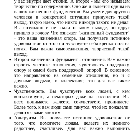
у вас внутри дает отклик. А второе - мы его называем
творчество по содержанию. Оно же и является одним из
ваших жизненных фундаментов. Вы умеете для другого
человека в конкретной ситуации придумать такой
выход, такую идею, что никто никогда такого не делал.
Вы возможно и не знали о таком выходе, но вдруг
пришло в голову. Что означает "жизненный фундамент"
- это ваша жизненная опора, вы получаете истинное
удовольствие от этого и чувствуете себя крепко стоя на
ногах. Вам важна самореализация, творческий такой
выход.
Второй жизненный фундамент - отношения. Вам важно
строить честные отношения, чувствовать поддержку,
опору и самой быть поддержкой, опорой. В основном
это направленно на семейные отношения, но и с
другими людьми, в коллективе, это для вас также
важно.
Чувственность. Вы чувствуете всех людей, с кем
контактируете, а некоторых даже на расстоянии. Вы
всех понимаете, жалеете, сочувствуете, проникаете.
Более того, к вам люди сами тянутся, чтоб их пожалели,
делятся с вами многим.
Альтруизм. Вы получаете истинное удовольствие от
того, что помогаете людям, делаете их немного
радостнее, счастливее. Для вас важно выполнить