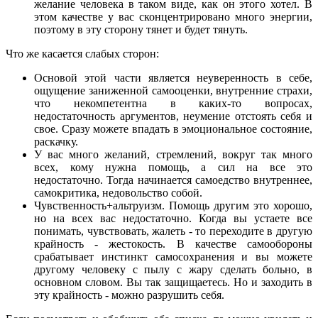
желание человека в таком виде, как он этого хотел. В
этом качестве у вас сконцентрировано много энергии,
поэтому в эту сторону тянет и будет тянуть.
Что же касается слабых сторон:
Основой этой части является неуверенность в себе,
ощущение заниженной самооценки, внутренние страхи,
что некомпетентна в каких-то вопросах,
недостаточность аргументов, неумение отстоять себя и
свое. Сразу можете впадать в эмоциональное состояние,
раскачку.
У вас много желаний, стремлений, вокруг так много
всех, кому нужна помощь, а сил на все это
недостаточно. Тогда начинается самоедство внутреннее,
самокритика, недовольство собой.
Чувственность+альтруизм. Помощь другим это хорошо,
но на всех вас недостаточно. Когда вы устаете все
понимать, чувствовать, жалеть - то переходите в другую
крайность - жестокость. В качестве самообороны
срабатывает инстинкт самосохранения и вы можете
другому человеку с пылу с жару сделать больно, в
основном словом. Вы так защищаетесь. Но и заходить в
эту крайность - можно разрушить себя.