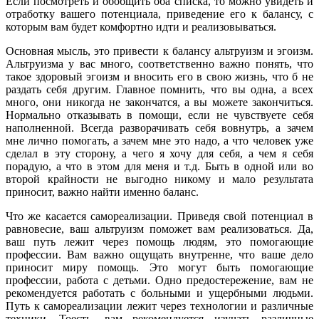
Если посмотреть и обобщить оба списка, то можно увидеть и
отработку вашего потенциала, приведение его к балансу, с
которым вам будет комфортно идти и реализовываться.
Основная мысль, это привести к балансу альтруизм и эгоизм.
Альтруизма у вас много, соответственно важно понять, что
такое здоровый эгоизм и вносить его в свою жизнь, что б не
раздать себя другим. Главное помнить, что вы одна, а всех
много, они никогда не закончатся, а вы можете закончиться.
Нормально отказывать в помощи, если не чувствуете себя
наполненной. Всегда разворачивать себя вовнутрь, а зачем
мне лично помогать, а зачем мне это надо, а что человек уже
сделал в эту сторону, а чего я хочу для себя, а чем я себя
порадую, а что в этом для меня и т.д. Быть в одной или во
второй крайности не выгодно никому и мало результата
приносит, важно найти именно баланс.
Что же касается самореализации. Приведя свой потенциал в
равновесие, ваш альтруизм поможет вам реализоваться. Да,
ваш путь лежит через помощь людям, это помогающие
профессии. Вам важно ощущать внутренне, что ваше дело
приносит миру помощь. Это могут быть помогающие
профессии, работа с детьми. Одно предостережение, вам не
рекомендуется работать с больными и ущербными людьми.
Путь к самореализации лежит через технологии и различные
техники. Тоесть, вам рекомендуется изучать различные