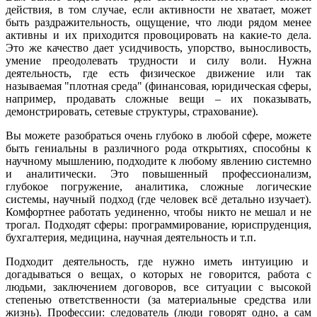
действия, в том случае, если активности не хватает, может
быть раздражительность, ощущение, что люди рядом менее
активны и их приходится провоцировать на какие-то дела.
Это же качество дает усидчивость, упорство, выносливость,
умение преодолевать трудности и силу воли. Нужна
деятельность, где есть физическое движение или так
называемая "плотная среда" (финансовая, юридическая сферы,
например, продавать сложные вещи – их показывать,
демонстрировать, сетевые структуры, страхование).
Вы можете разобраться очень глубоко в любой сфере, можете
быть гениальны в различного рода открытиях, способны к
научному мышлению, подходите к любому явлению системно
и аналитически. Это повышенный профессионализм,
глубокое погружение, аналитика, сложные логические
системы, научный подход (где человек всё детально изучает).
Комфортнее работать уединенно, чтобы никто не мешал и не
трогал. Подходят сферы: программирование, юриспруденция,
бухгалтерия, медицина, научная деятельность и т.п.
Подходит деятельность, где нужно иметь интуицию и
догадываться о вещах, о которых не говорится, работа с
людьми, заключением договоров, все ситуации с высокой
степенью ответственности (за материальные средства или
жизнь). Профессии: следователь (люди говорят одно, а сам