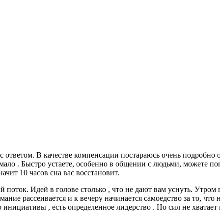
с ответом. В качестве компенсации постараюсь очень подробно о
 мало . Быстро устаете, особенно в общении с людьми, можете по
начит 10 часов сна вас восстановит.
 поток. Идей в голове столько , что не дают вам уснуть. Утром 
ание рассеивается и к вечеру начинается самоедство за то, что н
 инициативы , есть определенное лидерство . Но сил не хватает 