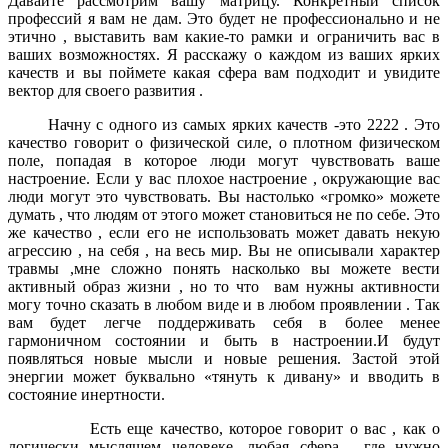
Давайте рассмотрим вашу матрицу. Конкретный список
профессий я вам не дам. Это будет не профессионально и не
этично , выставить вам какие-то рамки и ограничить вас в
ваших возможностях. Я расскажу о каждом из ваших ярких
качеств и вы поймете какая сфера вам подходит и увидите
вектор для своего развития .
Начну с одного из самых ярких качеств -это 2222 . Это
качество говорит о физической силе, о плотном физическом
поле, попадая в которое люди могут чувствовать ваше
настроение. Если у вас плохое настроение , окружающие вас
люди могут это чувствовать. Вы настолько «громко» можете
думать , что людям от этого может становиться не по себе. Это
же качество , если его не использовать может давать некую
агрессию , на себя , на весь мир. Вы не описывали характер
травмы ,мне сложно понять насколько вы можете вести
активный образ жизни , но то что вам нужны активности
могу точно сказать в любом виде и в любом проявлении . Так
вам будет легче поддерживать себя в более менее
гармоничном состоянии и быть в настроении.И будут
появляться новые мысли и новые решения. Застой этой
энергии может буквально «тянуть к дивану» и вводить в
состояние инертности.
Есть еще качество, которое говорит о вас , как о
логически мыслящем человеке, любая сфера , где нужно