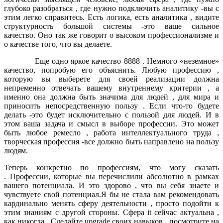
глубоко разобраться , где нужно подключить аналитику -вы с
этим легко справитесь. Есть логика, есть аналитика , видите
структурность большой системы -это ваше сильное
качество. Оно так же говорит о высоком профессионализме и
о качестве того, что вы делаете.
Еще одно яркое качество 8888 . Немного «неземное»
качество, попробую его объяснить. Любую профессию ,
которую вы выберете для своей реализации должна
непременно отвечать вашему внутреннему критерии , а
именно она должна быть значима для людей , для мира и
приносить непосредственную пользу . Если что-то будете
делать -это будет исключительно с пользой для людей. И в
этом ваша задача и смысл в выборе профессии. Это может
быть любое ремесло , работа интеллектуального труда ,
творческая профессия -все должно быть направлено на пользу
людям.
Теперь конкретно по профессиям, что могу сказать
. Профессии, которые вы перечислили абсолютно в рамках
вашего потенциала. И это здорово , что вы себя знаете и
чувствуете свой потенциал.Я бы не стала вам рекомендовать
кардинально менять сферу деятельности , просто подойти к
этим знаниям с другой стороны. Сфера it сейчас актуальна ,
как никогда . Сделайте upgrade своих навыков , посмотрите на