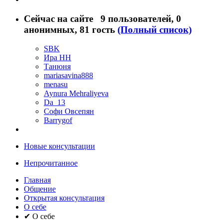
Сейчас на сайте
9 пользователей
, 0
анонимных, 81 гость
(Полный список)
SBK
Ира НН
Танюня
mariasavina888
menasu
Aynura Mehraliyeva
Da_13
Софи Овсепян
Barrygof
Новые консультации
Непрочитанное
Главная
Общение
Открытая консультация
О себе
✔ О себе