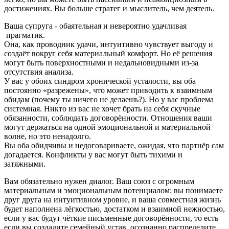
достижениях. Вы больше стратег и мыслитель, чем деятель.
Ваша супруга - обаятельная и невероятно удачливая
прагматик.
Она, как проводник удачи, интуитивно чувствует выгоду и
создаёт вокруг себя материальный комфорт. Но её решения
могут быть поверхностными и недальновидными из-за
отсутствия анализа.
У вас у обоих синдром хронической усталости, вы оба
постоянно «разрежены», что может приводить к взаимным
обидам (почему ты ничего не делаешь?). Но у вас проблема
системная. Никто из вас не хочет брать на себя скучные
обязанности, соблюдать договорённости. Отношения ваши
могут держаться на одной эмоциональной и материальной
волне, но это ненадолго.
Вы оба обидчивы и недоговариваете, ожидая, что партнёр сам
догадается. Конфликты у вас могут быть тихими и
затяжными.
Вам обязательно нужен диалог. Ваш союз с огромным
материальным и эмоциональным потенциалом: вы понимаете
друг друга на интуитивном уровне, и ваша совместная жизнь
будет наполнена лёгкостью, достатком и взаимной нежностью,
если у вас будут чёткие письменные договорённости, то есть
если вы создадите семейный устав, осознанно распределите