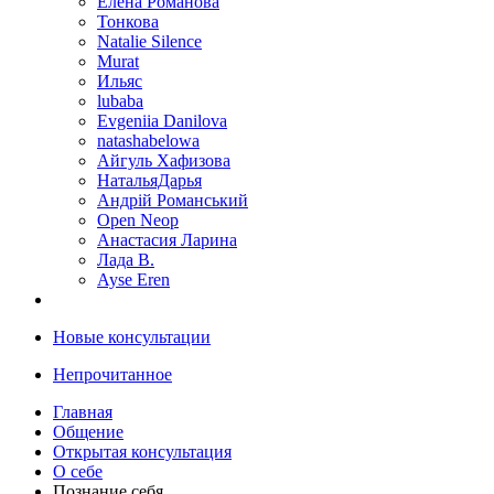
Елена Романова
Тонкова
Natalie Silence
Murat
Ильяс
lubaba
Evgeniia Danilova
natashabelowa
Айгуль Хафизова
НатальяДарья
Андрій Романський
Open Neop
Анастасия Ларина
Лада В.
Ayse Eren
Новые консультации
Непрочитанное
Главная
Общение
Открытая консультация
О себе
Познание себя