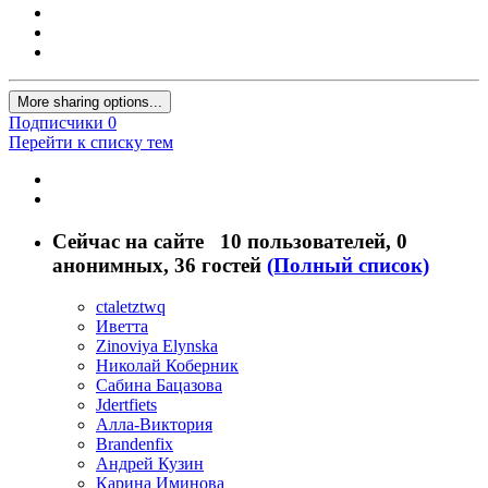
More sharing options...
Подписчики
0
Перейти к списку тем
Сейчас на сайте
10 пользователей
, 0
анонимных, 36 гостей
(Полный список)
ctaletztwq
Иветта
Zinoviya Elynska
Николай Коберник
Сабина Бацазова
Jdertfiets
Алла-Виктория
Brandenfix
Андрей Кузин
Карина Иминова