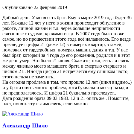
Опубликовано
22 февраля 2019
Добрый день. У меня есть брат. Ему в марте 2019 года будет 36
лет. Каждые 12 лет у него в жизни происходит обнуление в
работе, личной жизни и т.д. через большие неприятности
связанные с судами, кражами и т.д. В 2007 году было то же
самое, но по прошествии этого года всё наладилось. Его везде
преследует цифра 21 (реже 12) в номерах квартир, этажей,
номерках от гардеробных, номерах машин, датах и т.д. У нас
был брат, который за 4 года до его рождения, родился и в этот
же день умер. Это было 21 июля. Скажите, пжл, есть ли связь
между жизнью моего младшего брата и смертью старшего и
числом 21.. Иногда цифра 21 встречается ему слишком часто,
этого нельзя не заметить..
На сегодня проблема в том, что прошло 12 лет (цикл видимо..)
и у брата опять много проблем, хотя буквально месяц назад и
не предполагалось.. И цифра 21 буквально преследует..
Дата рождения брата 09.03.1983. 12 и 21 опять же.. Помогите,
пжл, понять эту взаимосвязь, если можно..
Александр Шило