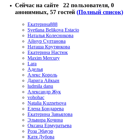
Сейчас на сайте
22 пользователя
, 0
анонимных, 57 гостей
(Полный список)
Екатерина888
Svetlana Belikova Estacio
Наталья Колесникова
Айнур Султанова
Наташа Крутянкова
Екатерина Настюк
Maxim Mercury
Lara
Аделья
Алекс Король
Дарига Айкын
ludmila danu
Александр Жук
vohohac
Natalia Kuznetsova
Елена Бондарева
Екатерина Завьялова
Эльвира Кочина
Оксана Ермуратьева
Роза Эбауэр
Катя Дубова