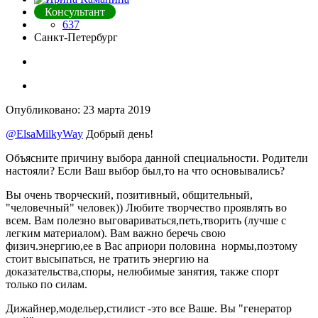
Консультант
637
Санкт-Петербург
Опубликовано:
23 марта 2019
@ElsaMilkyWay
Добрый день!
Объясните причину выбора данной специальности. Родители
настояли? Если Ваш выбор был,то на что основывались?
Вы очень творческий, позитивный, общительный,
"человечный" человек)) Любите творчество проявлять во
всем. Вам полезно выговариваться,петь,творить (лучше с
легким материалом). Вам важно беречь свою
физич.энергию,ее в Вас априори половина нормы,поэтому
стоит высыпаться, не тратить энергию на
доказательства,споры, нелюбимые занятия, также спорт
только по силам.
Дижайнер,модельер,стилист -это все Ваше. Вы "генератор