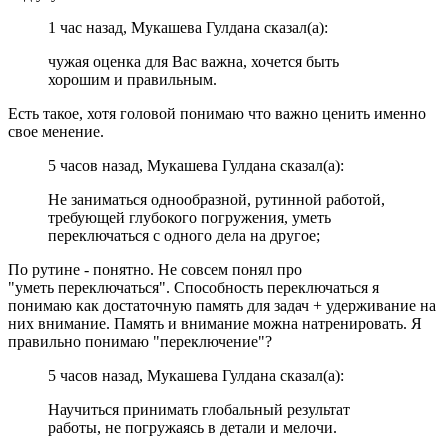
1 час назад, Мукашева Гулдана сказал(а):
чужая оценка для Вас важна, хочется быть
хорошим и правильным.
Есть такое, хотя головой понимаю что важно ценить именно
свое менение.
5 часов назад, Мукашева Гулдана сказал(а):
Не заниматься однообразной
, рутинной рабо
той,
требующей глубокого
погружения, уметь
переключаться с одного дела на друго
е;
По рутине - понятно. Не совсем понял про
"уметь переключаться". Способность переключаться я
понимаю как достаточную память для задач + удерживание на
них внимание. Память и внимание можна натренировать. Я
правильно понимаю "переключение"?
5 часов назад, Мукашева Гулдана сказал(а):
Научиться принимать глоб
альный резул
ьтат
работы, не погружаясь в детали и м
елочи
.