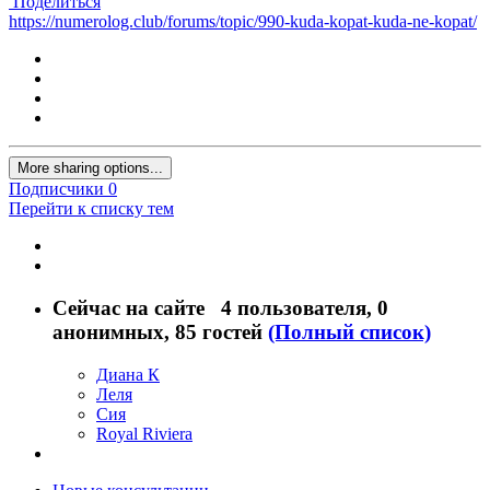
Поделиться
https://numerolog.club/forums/topic/990-kuda-kopat-kuda-ne-kopat/
More sharing options...
Подписчики
0
Перейти к списку тем
Сейчас на сайте
4 пользователя
, 0
анонимных, 85 гостей
(Полный список)
Диана К
Леля
Сия
Royal Riviera