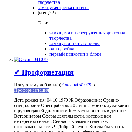
творчества
замкнутая третья строчка
(и ещё 2)
Теги:
замкнутая и перегруженная диагональ
творчества
замкнутая третья строчка
одна двойка
первый психотип в блоке
✔ Профориетация
Новую тему добавил(а)
Оксана041079
в
Профориентация
Дата рождения: 04.10.1979 Ж Образование: Средне-
специальное Опыт работы: 20 лет в сфере обслуживания
в руководящей должности Кем мечтали стать в детстве:
Ветеринаром Сферы деятельности, которые вам
интересны сейчас: Сейчас я в замешательстве,
потерялась на все 💯. Добрый вечер. Хотела бы узнать
по своим чертам характера, ту профессию, то