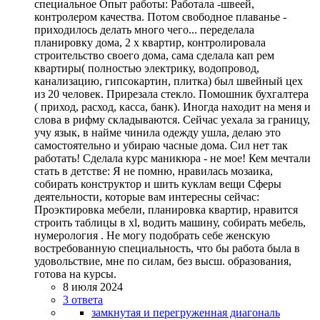
специальное Опыт работы: Работала -швеей,
контролером качества. Потом свободное плаванье -
приходилось делать много чего... переделала
планировку дома, 2 х квартир, контролировала
строительство своего дома, сама сделала кап рем
квартиры( полностью электрику, водопровод,
канализацию, гипсокартин, плитка) был швейный цех
из 20 человек. Прирезала стекло. Помошник бухгалтера
( приход, расход, касса, банк). Иногда находит на меня и
слова в рифму складываются. Сейчас уехала за границу,
учу язык, в найме чинила одежду ушла, делаю это
самостоятельно и убираю часные дома. Сил нет так
работать! Сделала курс маникюра - не мое! Кем мечтали
стать в детстве: Я не помню, нравилась мозаика,
собирать конструктор и шить куклам вещи Сферы
деятельности, которые вам интересны сейчас:
Проэктировка мебели, планировка квартир, нравится
строить таблицы в xl, водить машину, собирать мебель,
нумерология . Не могу подобрать себе женскую
востребованную специальность, что бы работа была в
удовольствие, мне по силам, без высш. образования,
готова на курсы.
8 июля 2024
3 ответа
замкнутая и перегруженная диагональ