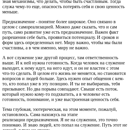
зная механизмы, что делать, чтобы быть счастливым. Тогда
служа чему-то еще, опасность потерять себя и свою ценность
меньше.
Предназначение - понятие более широкое. Оно связано в
целом с самореализацией. Можно даже сказать, что и сам
путь, само развитие уже есть предназначение. Важен факт
разрешения себе быть, проявиться потенциалу. И сроков и
форм здесь определенных нет. Миру важно, чтобы мы были
счастливы, а в чем именно, миру не важно.
А вот служение уже другой процесс, там ответственность
выше. И к ней нужна готовность. Когда человек на служение
выходит, к нему идут, на него идут, и он не властен с этом
что-то сделать. В целом его жизнь не меняется, но становится
вопросов и людей больше. Здесь нужен опыт общения с кем-
то, кто попал уже в эту позицию. И ты не выбираешь, тебя
призывают. Но два порыва совпадают. Свыше есть поток.
который нужно кому-то подхватить, а в человеке есть
готовность, понимание, и уже выстроенная ценность себя.
Тема глубокая, эзотерическая, на этом моменте, пожалуй,
остановлюсь. Сама нахожусь на этапе
реализации предназначения. Я не на служении, это точно
понимаю. И знаю людей, кто попал на служение. Путь этот не