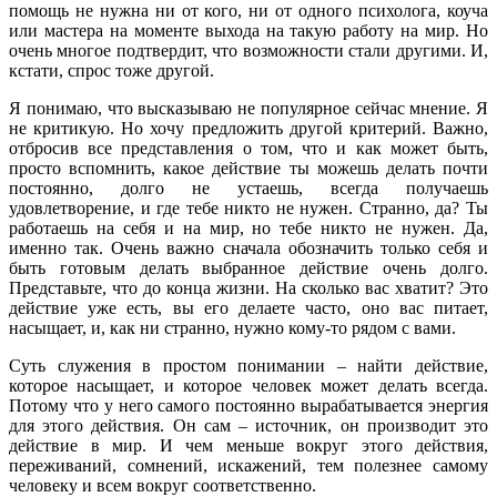
помощь не нужна ни от кого, ни от одного психолога, коуча
или мастера на моменте выхода на такую работу на мир. Но
очень многое подтвердит, что возможности стали другими. И,
кстати, спрос тоже другой.
Я понимаю, что высказываю не популярное сейчас мнение. Я
не критикую. Но хочу предложить другой критерий. Важно,
отбросив все представления о том, что и как может быть,
просто вспомнить, какое действие ты можешь делать почти
постоянно, долго не устаешь, всегда получаешь
удовлетворение, и где тебе никто не нужен. Странно, да? Ты
работаешь на себя и на мир, но тебе никто не нужен. Да,
именно так. Очень важно сначала обозначить только себя и
быть готовым делать выбранное действие очень долго.
Представьте, что до конца жизни. На сколько вас хватит? Это
действие уже есть, вы его делаете часто, оно вас питает,
насыщает, и, как ни странно, нужно кому-то рядом с вами.
Суть служения в простом понимании – найти действие,
которое насыщает, и которое человек может делать всегда.
Потому что у него самого постоянно вырабатывается энергия
для этого действия. Он сам – источник, он производит это
действие в мир. И чем меньше вокруг этого действия,
переживаний, сомнений, искажений, тем полезнее самому
человеку и всем вокруг соответственно.