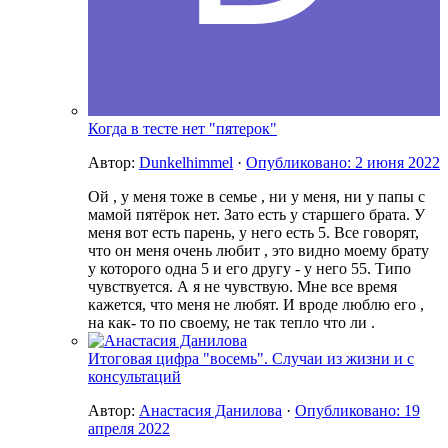
Когда в тесте нет "пятерок"
Автор:
Dunkelhimmel
·
Опубликовано:
2 июня 2022
Ой , у меня тоже в семье , ни у меня, ни у папы с
мамой пятёрок нет. Зато есть у старшего брата. У
меня вот есть парень, у него есть 5. Все говорят,
что он меня очень любит , это видно моему брату
у которого одна 5 и его другу - у него 55. Типо
чувствуется. А я не чувствую. Мне все время
кажется, что меня не любят. И вроде люблю его ,
на как- то по своему, не так тепло что ли .
Итоговая цифра "восемь". Случаи из жизни и с
консультаций
Автор:
Анастасия Данилова
·
Опубликовано:
19
апреля 2022