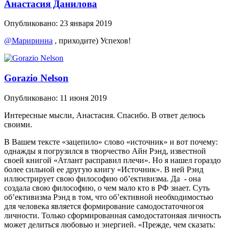
Анастасия Данилова
Опубликовано:
23 января 2019
@Мариринна
, приходите) Успехов!
Gorazio Nelson
Опубликовано:
11 июня 2019
Интересные мысли, Анастасия. Спасибо. В ответ делюсь
своими.
В Вашем тексте «зацепило» слово «источник» и вот почему:
однажды я погрузился в творчество Айн Рэнд, известной
своей книгой «Атлант расправил плечи». Но я нашел гораздо
более сильной ее другую книгу «Источник». В ней Рэнд
иллюстрирует свою философию об’ективизма. Да - она
создала свою философию, о чем мало кто в РФ знает. Суть
об’ективизма Рэнд в том, что об’ективной необходимостью
для человека является формирование самодостаточногоя
личности. Только сформированная самодостатоняая личность
может делиться любовью и энергией. «Прежде, чем сказать: