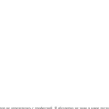
 пор не определилась с профессией. Я абсолютно не знаю в какое русло