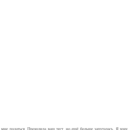
 мне податься. Проходила ваш тест, но ещё больше запуталась. Я хочу