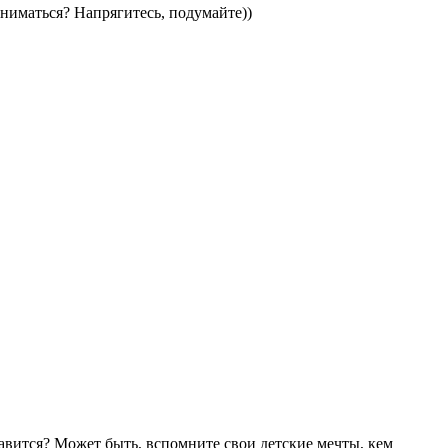
аниматься? Напрягитесь, подумайте))
авится? Может быть, вспомните свои детские мечты, кем