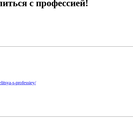
иться с профессией!
itsya-s-professiey/