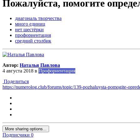
Пожалуйста, помогите определ
диагональ творчества
много единиц
нет шестёрки
профориентация
средний столбик
Автор:
Наталья Павлова
4 августа 2018
в
Профориентация
Поделиться
https://numerolog.club/forums/topic/139-pozhaluysta-pomogite-opredel
More sharing options...
Подписчики
0