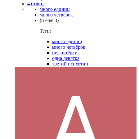
4 ответа
много единиц
много четвёрок
(и ещё 3)
Теги:
много единиц
много четвёрок
нет пятёрки
одна девятка
третий психотип