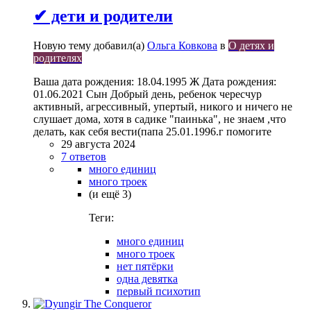
✔ дети и родители
Новую тему добавил(а)
Ольга Ковкова
в
О детях и
родителях
Ваша дата рождения: 18.04.1995 Ж Дата рождения:
01.06.2021 Сын Добрый день, ребенок чересчур
активный, агрессивный, упертый, никого и ничего не
слушает дома, хотя в садике "паинька", не знаем ,что
делать, как себя вести(папа 25.01.1996.г помогите
29 августа 2024
7 ответов
много единиц
много троек
(и ещё 3)
Теги:
много единиц
много троек
нет пятёрки
одна девятка
первый психотип