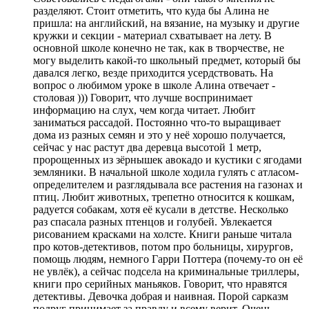
разделяют. Стоит отметить, что куда бы Алина не
пришла: на английский, на вязание, на музыку и другие
кружки и секции - материал схватывает на лету. В
основной школе конечно не так, как в творчестве, не
могу выделить какой-то школьный предмет, который бы
давался легко, везде приходится усердствовать. На
вопрос о любимом уроке в школе Алина отвечает -
столовая ))) Говорит, что лучше воспринимает
информацию на слух, чем когда читает. Любит
заниматься рассадой. Постоянно что-то выращивает
дома из разных семян и это у неё хорошо получается,
сейчас у нас растут два деревца высотой 1 метр,
пророщенных из зёрнышек авокадо и кустики с ягодами
земляники. В начальной школе ходила гулять с атласом-
определителем и разглядывала все растения на газонах и
птиц. Любит животных, трепетно относится к кошкам,
радуется собакам, хотя её кусали в детстве. Несколько
раз спасала разных птенцов и голубей. Увлекается
рисованием красками на холсте. Книги раньше читала
про котов-детективов, потом про больницы, хирургов,
помощь людям, немного Гарри Поттера (почему-то он её
не увлёк), а сейчас подсела на криминальные триллеры,
книги про серийных маньяков. Говорит, что нравятся
детективы. Девочка добрая и наивная. Порой сарказм
подруг принимает за правду и всему верит. Очень