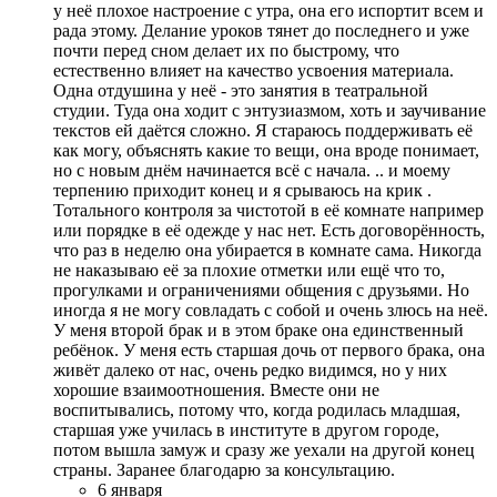
у неё плохое настроение с утра, она его испортит всем и
рада этому. Делание уроков тянет до последнего и уже
почти перед сном делает их по быстрому, что
естественно влияет на качество усвоения материала.
Одна отдушина у неё - это занятия в театральной
студии. Туда она ходит с энтузиазмом, хоть и заучивание
текстов ей даётся сложно. Я стараюсь поддерживать её
как могу, объяснять какие то вещи, она вроде понимает,
но с новым днём начинается всё с начала. .. и моему
терпению приходит конец и я срываюсь на крик .
Тотального контроля за чистотой в её комнате например
или порядке в её одежде у нас нет. Есть договорённость,
что раз в неделю она убирается в комнате сама. Никогда
не наказываю её за плохие отметки или ещё что то,
прогулками и ограничениями общения с друзьями. Но
иногда я не могу совладать с собой и очень злюсь на неё.
У меня второй брак и в этом браке она единственный
ребёнок. У меня есть старшая дочь от первого брака, она
живёт далеко от нас, очень редко видимся, но у них
хорошие взаимоотношения. Вместе они не
воспитывались, потому что, когда родилась младшая,
старшая уже училась в институте в другом городе,
потом вышла замуж и сразу же уехали на другой конец
страны. Заранее благодарю за консультацию.
6 января