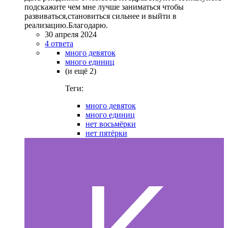
подскажите чем мне лучше заниматься чтобы
развиваться,становиться сильнее и выйти в
реализацию.Благодарю.
30 апреля 2024
4 ответа
много девяток
много единиц
(и ещё 2)
Теги:
много девяток
много единиц
нет восьмёрки
нет пятёрки