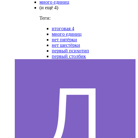
много единиц
(и ещё 4)
Теги:
итоговая 4
много единиц
нет пятёрки
нет шестёрки
первый психотип
первый столбик