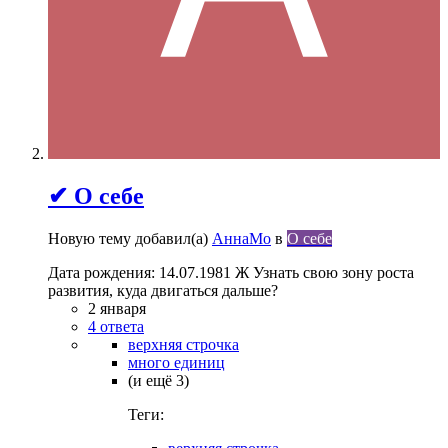
✔ О себе
Новую тему добавил(а)
АннаМо
в
О себе
Дата рождения: 14.07.1981 Ж Узнать свою зону роста
развития, куда двигаться дальше?
2 января
4 ответа
верхняя строчка
много единиц
(и ещё 3)
Теги: