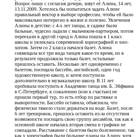
Вопрос пишу с согласия дочери, зовут её Алина, 14 лет,
13.11.2009. Хотелось бы попытаться задать Алине
правильный вектор в выборе профессии, чтобы ей было
максимально интересно в жизни и полезно. Увлечения
Алины в детстве: с 4-х лет танцы, в садике были
бальные, чудесно ладили с мальчиком-партнером, потом
переехали в другой город и Алина пошла в 1 класс
школы и увлеклась современной хореографией и хип-
хопом. Затем со 2 класса начался балет. Алина
совмещала все три вида танцев какое-то время, но в
результате продолжила только балет, остальные
пришлось оставить. Несколько лет одновременно с
балетом, посещала бассейн, английский, один год
художественную школу, и затем поступила
дополнительно в музыкальную школу. В 11 лет
пробовала поступить в Академию танца им. Б. Эйфмана
в С-Петербурге, к сожалению (или к счастью) не
прошли первый тур, то есть отбор по растяжке и
выворотности. Бассейн оставила, объяснила, что
физически тяжело стало держаться на воде. Балет, после
6 лет тренировок, пришлось оставить из-за отсутствия
возможности посещать свою группу ансамбля, так как в
основной школе началась вторая смена и графики не
совпадали. Расставание с балетом было болезненное, так
как у хореографов были большие планы на Алину, хотя