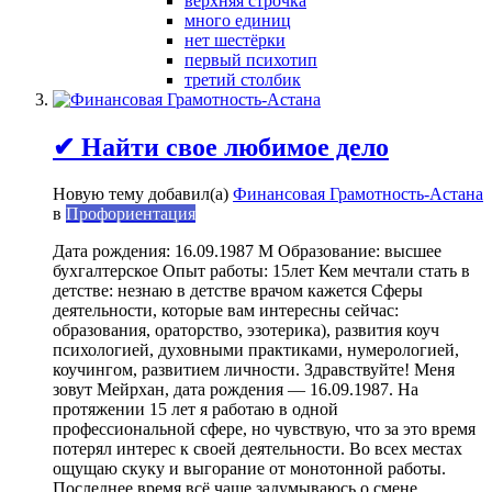
верхняя строчка
много единиц
нет шестёрки
первый психотип
третий столбик
✔ Найти свое любимое дело
Новую тему добавил(а)
Финансовая Грамотность-Астана
в
Профориентация
Дата рождения: 16.09.1987 М Образование: высшее
бухгалтерское Опыт работы: 15лет Кем мечтали стать в
детстве: незнаю в детстве врачом кажется Сферы
деятельности, которые вам интересны сейчас:
образования, ораторство, эзотерика), развития коуч
психологией, духовными практиками, нумерологией,
коучингом, развитием личности. Здравствуйте! Меня
зовут Мейрхан, дата рождения — 16.09.1987. На
протяжении 15 лет я работаю в одной
профессиональной сфере, но чувствую, что за это время
потерял интерес к своей деятельности. Во всех местах
ощущаю скуку и выгорание от монотонной работы.
Последнее время всё чаще задумываюсь о смене