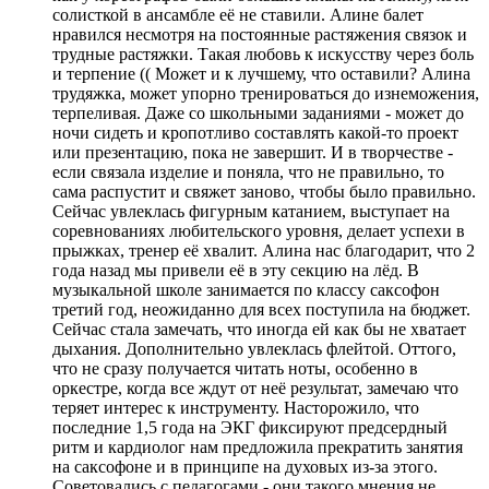
солисткой в ансамбле её не ставили. Алине балет
нравился несмотря на постоянные растяжения связок и
трудные растяжки. Такая любовь к искусству через боль
и терпение (( Может и к лучшему, что оставили? Алина
трудяжка, может упорно тренироваться до изнеможения,
терпеливая. Даже со школьными заданиями - может до
ночи сидеть и кропотливо составлять какой-то проект
или презентацию, пока не завершит. И в творчестве -
если связала изделие и поняла, что не правильно, то
сама распустит и свяжет заново, чтобы было правильно.
Сейчас увлеклась фигурным катанием, выступает на
соревнованиях любительского уровня, делает успехи в
прыжках, тренер её хвалит. Алина нас благодарит, что 2
года назад мы привели её в эту секцию на лёд. В
музыкальной школе занимается по классу саксофон
третий год, неожиданно для всех поступила на бюджет.
Сейчас стала замечать, что иногда ей как бы не хватает
дыхания. Дополнительно увлеклась флейтой. Оттого,
что не сразу получается читать ноты, особенно в
оркестре, когда все ждут от неё результат, замечаю что
теряет интерес к инструменту. Насторожило, что
последние 1,5 года на ЭКГ фиксируют предсердный
ритм и кардиолог нам предложила прекратить занятия
на саксофоне и в принципе на духовых из-за этого.
Советовались с педагогами - они такого мнения не