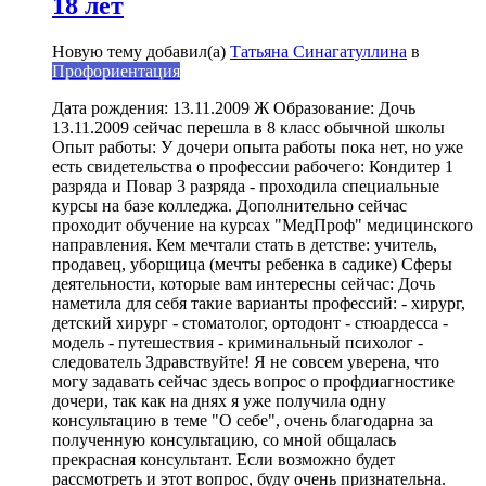
18 лет
Новую тему добавил(а)
Татьяна Синагатуллина
в
Профориентация
Дата рождения: 13.11.2009 Ж Образование: Дочь
13.11.2009 сейчас перешла в 8 класс обычной школы
Опыт работы: У дочери опыта работы пока нет, но уже
есть свидетельства о профессии рабочего: Кондитер 1
разряда и Повар 3 разряда - проходила специальные
курсы на базе колледжа. Дополнительно сейчас
проходит обучение на курсах "МедПроф" медицинского
направления. Кем мечтали стать в детстве: учитель,
продавец, уборщица (мечты ребенка в садике) Сферы
деятельности, которые вам интересны сейчас: Дочь
наметила для себя такие варианты профессий: - хирург,
детский хирург - стоматолог, ортодонт - стюардесса -
модель - путешествия - криминальный психолог -
следователь Здравствуйте! Я не совсем уверена, что
могу задавать сейчас здесь вопрос о профдиагностике
дочери, так как на днях я уже получила одну
консультацию в теме "О себе", очень благодарна за
полученную консультацию, со мной общалась
прекрасная консультант. Если возможно будет
рассмотреть и этот вопрос, буду очень признательна.