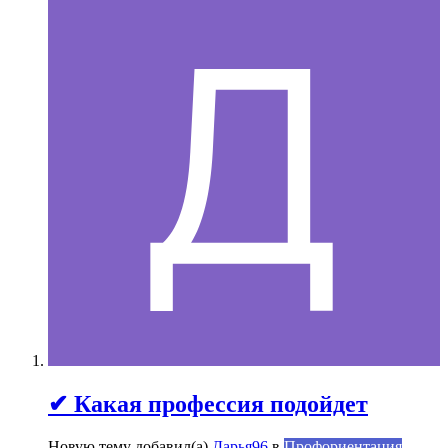
✔ Какая профессия подойдет
Новую тему добавил(а)
Дарья96
в
Профориентация