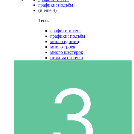
графики: подъём
(и ещё 4)
Теги:
графики и тест
графики: подъём
много единиц
много троек
много шестёрок
нижняя строчка