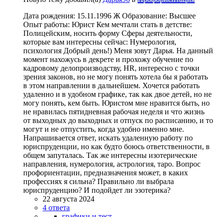
Дата рождения: 15.11.1996 Ж Образование: Высшее
Опыт работы: Юрист Кем мечтали стать в детстве:
Полицейским, носить форму Сферы деятельности,
которые вам интересны сейчас: Нумерология,
психология Добрый день!) Меня зовут Дарья. На данный
момент нахожусь в декрете и прохожу обучение по
кадровому делопроизводству, HR, интересно с точки
зрения законов, но не могу понять хотела бы я работать
в этом направлении в дальнейшем. Хочется работать
удаленно и в удобном графике, так как двое детей, но не
могу понять, кем быть. Юристом мне нравится быть, но
не нравилась пятидневная рабочая неделя и что жизнь
от выходных до выходных и отпуск по расписанию, и то
могут и не отпустить, когда удобно именно мне.
Напрашивается ответ, искать удаленную работу по
юриспруденции, но как будто боюсь ответственности, в
общем запуталась. Так же интересны изотерические
направления, нумерология, астрология, таро. Вопрос
профориентации, предназначения может, в каких
профессиях я сильна? Правильно ли выбрала
юриспруденцию? И подойдет ли эзотерика?
22 августа 2024
4 ответа
графики и тест