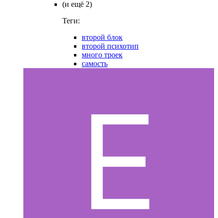
(и ещё 2)
Теги:
второй блок
второй психотип
много троек
самость