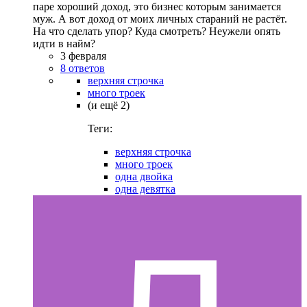
паре хороший доход, это бизнес которым занимается
муж. А вот доход от моих личных стараний не растёт.
На что сделать упор? Куда смотреть? Неужели опять
идти в найм?
3 февраля
8 ответов
верхняя строчка
много троек
(и ещё 2)
Теги:
верхняя строчка
много троек
одна двойка
одна девятка