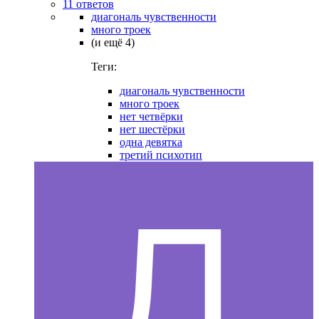
11 ответов
диагональ чувственности
много троек
(и ещё 4)
Теги:
диагональ чувственности
много троек
нет четвёрки
нет шестёрки
одна девятка
третий психотип