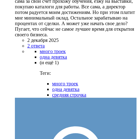
сама за свой счёт прохожу обучения, езжу на выставки,
покупаю каталоги для работы. Все сама, а директор
потом радуется моим достижениям. Но при этом платит
мне минимальный оклад. Остальное зарабатываю на
процентах от сделки. А может уже начать свое дело?
Пугает, что сейчас не самое лучшее время для открытия
своего бизнеса.
2 декабря 2025
2 ответа
много троек
одна девятка
(и ещё 1)
Теги:
много троек
одна девятка
средняя строчка