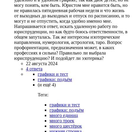
могу понять, кем быть. Юристом мне нравится быть, но
не нравилась пятидневная рабочая неделя и что жизнь
от выходных до выходных и отпуск по расписанию, и то
могут и не отпустить, когда удобно именно мне.
Напрашивается ответ, искать удаленную работу по
юриспруденции, но как будто боюсь ответственности, в
общем запуталась. Так же интересны изотерические
направления, нумерология, астрология, таро. Вопрос
профориентации, предназначения может, в каких
профессиях я сильна? Правильно ли выбрала
юриспруденцию? И подойдет ли эзотерика?
22 августа 2024
4 ответа
графики и тест
графики: подъём
(и ещё 4)
Теги:
графики и тест
графики: подъём
много единиц
много троек
много шестёрок
нижняя строчка