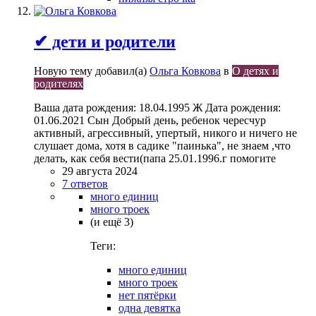
✔ дети и родители
Новую тему добавил(а)
Ольга Ковкова
в
О детях и
родителях
Ваша дата рождения: 18.04.1995 Ж Дата рождения:
01.06.2021 Сын Добрый день, ребенок чересчур
активный, агрессивный, упертый, никого и ничего не
слушает дома, хотя в садике "паинька", не знаем ,что
делать, как себя вести(папа 25.01.1996.г помогите
29 августа 2024
7 ответов
много единиц
много троек
(и ещё 3)
Теги:
много единиц
много троек
нет пятёрки
одна девятка