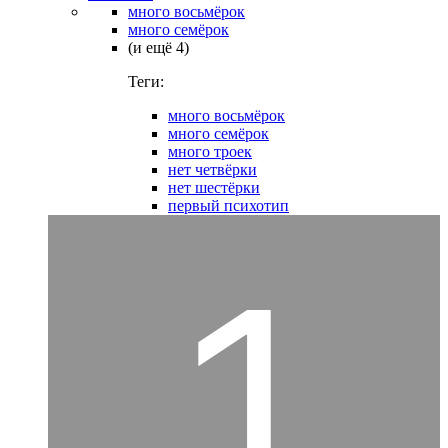
много восьмёрок
много семёрок
(и ещё 4)
Теги:
много восьмёрок
много семёрок
много троек
нет четвёрки
нет шестёрки
первый психотип