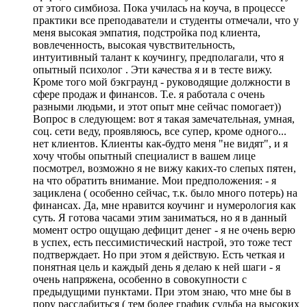
от этого симбиоза. Пока училась на коуча, в процессе
практики все преподаватели и студенты отмечали, что у
меня высокая эмпатия, подстройка под клиента,
вовлеченность, высокая чувствительность,
интуитивный талант к коучингу, предполагали, что я
опытный психолог . Эти качества я и в тесте вижу.
Кроме того мой бэкграунд - руководящие должности в
сфере продаж и финансов. Т.е. я работала с очень
разными людьми, и этот опыт мне сейчас помогает))
Вопрос в следующем: вот я такая замечательная, умная,
соц. сети веду, проявляюсь, все супер, кроме одного...
нет клиентов. Клиенты как-будто меня "не видят", и я
хочу чтобы опытный специалист в вашем лице
посмотрел, возможно я не вижу каких-то слепых пятен,
на что обратить внимание. Мои предположения: - я
зациклена ( особенно сейчас, т.к. было много потерь) на
финансах. Да, мне нравится коучинг и нумерология как
суть. Я готова часами этим заниматься, но я в данный
момент остро ощущаю дефицит денег - я не очень верю
в успех, есть пессимистический настрой, это тоже тест
подтверждает. Но при этом я действую. Есть четкая и
понятная цель и каждый день я делаю к ней шаги - я
очень напряжена, особенно в совокупности с
предыдущими пунктами. При этом знаю, что мне бы в
пору расслабиться ( тем более график судьба на высоких