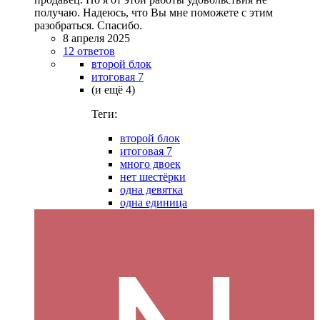
получаю. Надеюсь, что Вы мне поможете с этим
разобраться. Спасибо.
8 апреля 2025
12 ответов
второй блок
итоговая 7
(и ещё 4)
Теги:
второй блок
итоговая 7
много двоек
нет шестёрки
одна девятка
одна единица