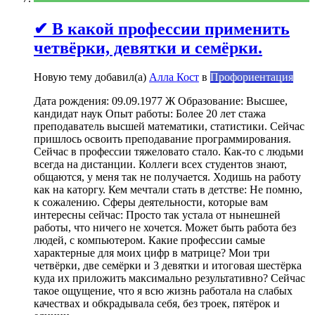
✔ В какой профессии применить
четвёрки, девятки и семёрки.
Новую тему добавил(а)
Алла Кост
в
Профориентация
Дата рождения: 09.09.1977 Ж Образование: Высшее,
кандидат наук Опыт работы: Более 20 лет стажа
преподаватель высшей математики, статистики. Сейчас
пришлось освоить преподавание программирования.
Сейчас в профессии тяжеловато стало. Как-то с людьми
всегда на дистанции. Коллеги всех студентов знают,
общаются, у меня так не получается. Ходишь на работу
как на каторгу. Кем мечтали стать в детстве: Не помню,
к сожалению. Сферы деятельности, которые вам
интересны сейчас: Просто так устала от нынешней
работы, что ничего не хочется. Может быть работа без
людей, с компьютером. Какие профессии самые
характерные для моих цифр в матрице? Мои три
четвёрки, две семёрки и 3 девятки и итоговая шестёрка
куда их приложить максимально результативно? Сейчас
такое ощущение, что я всю жизнь работала на слабых
качествах и обкрадывала себя, без троек, пятёрок и