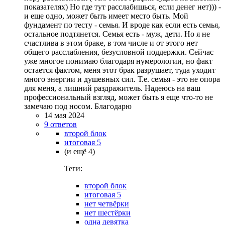
показателях) Но где тут расслабишься, если денег нет))) -
и еще одно, может быть имеет место быть. Мой
фундамент по тесту - семья. И вроде как если есть семья,
остальное подтянется. Семья есть - муж, дети. Но я не
счастлива в этом браке, в том числе и от этого нет
общего расслабления, безусловной поддержки. Сейчас
уже многое понимаю благодаря нумерологии, но факт
остается фактом, меня этот брак разрушает, туда уходит
много энергии и душевных сил. Т.е. семья - это не опора
для меня, а лишний раздражитель. Надеюсь на ваш
профессиональный взгляд, может быть я еще что-то не
замечаю под носом. Благодарю
14 мая 2024
9 ответов
второй блок
итоговая 5
(и ещё 4)
Теги:
второй блок
итоговая 5
нет четвёрки
нет шестёрки
одна девятка