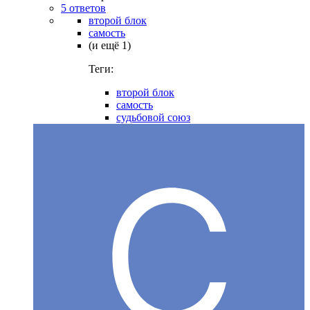
5 ответов
второй блок
самость
(и ещё 1)
Теги:
второй блок
самость
судьбовой союз