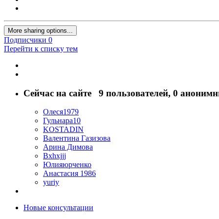
More sharing options...
Подписчики
0
Перейти к списку тем
Сейчас на сайте
9 пользователей
, 0 анонимн
Олеся1979
Гульнара10
KOSTADIN
Валентина Газизова
Арина Димова
Bxhxjjj
Юлияюрченко
Анастасия 1986
yuriy
Новые консультации