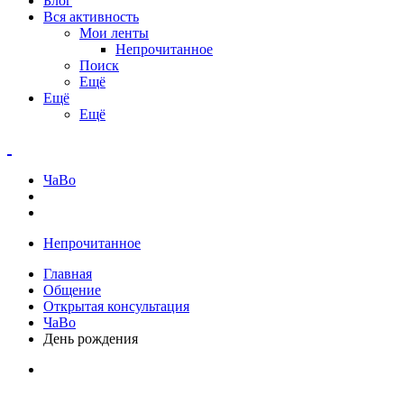
Блог
Вся активность
Мои ленты
Непрочитанное
Поиск
Ещё
Ещё
Ещё
ЧаВо
Непрочитанное
Главная
Общение
Открытая консультация
ЧаВо
День рождения